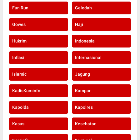
Fun Run
Geledah
Gowes
Haji
Hukrim
Indonesia
Inflasi
Internasional
Islamic
Jagung
KadisKominfo
Kampar
Kapolda
Kapolres
Kasus
Kesehatan