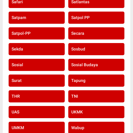
Safari
Satlantas
Satpam
Satpol PP
Satpol-PP
Secara
Sekda
Sosbud
Sosial
Sosial Budaya
Surat
Tapung
THR
TNI
UAS
UKMK
UMKM
Wabup