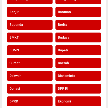
Banjir
Bantuan
Bapenda
Berita
BMKT
Budaya
BUMN
Bupati
Curhat
Daerah
Dakwah
Diskominfo
Donasi
DPR RI
DPRD
Ekonomi