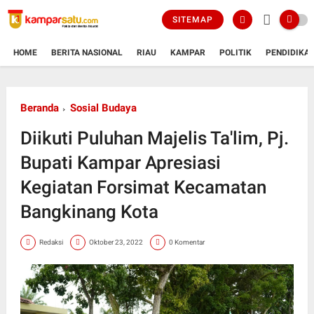
SITEMAP
HOME
BERITA NASIONAL
RIAU
KAMPAR
POLITIK
PENDIDIKA
Beranda
Sosial Budaya
Diikuti Puluhan Majelis Ta'lim, Pj.
Bupati Kampar Apresiasi
Kegiatan Forsimat Kecamatan
Bangkinang Kota
Redaksi
Oktober 23, 2022
0 Komentar