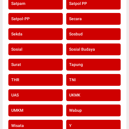
Satpam
Satpol PP
Satpol-PP
Secara
Sekda
Sosbud
Sosial
Sosial Budaya
Surat
Tapung
THR
TNI
UAS
UKMK
UMKM
Wabup
Wisata
Y