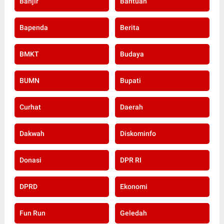
Banjir
Bantuan
Bapenda
Berita
BMKT
Budaya
BUMN
Bupati
Curhat
Daerah
Dakwah
Diskominfo
Donasi
DPR RI
DPRD
Ekonomi
Fun Run
Geledah