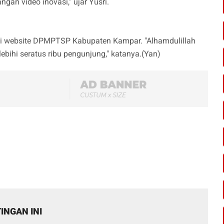
gan video inovasi," ujar Yusri.
ia di website DPMPTSP Kabupaten Kampar. "Alhamdulillah
ebihi seratus ribu pengunjung," katanya.(Yan)
INGAN INI