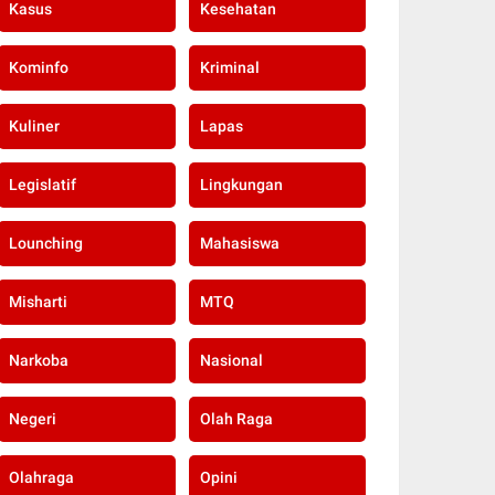
Kasus
Kesehatan
Kominfo
Kriminal
Kuliner
Lapas
Legislatif
Lingkungan
Lounching
Mahasiswa
Misharti
MTQ
Narkoba
Nasional
Negeri
Olah Raga
Olahraga
Opini