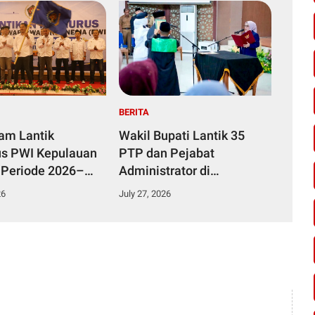
BERITA
yam Lantik
Wakil Bupati Lantik 35
s PWI Kepulauan
PTP dan Pejabat
 Periode 2026–
Administrator di
Lingkungan Pemkab
26
July 27, 2026
Kampar