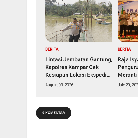
BERITA
BERITA
Lintasi Jembatan Gantung,
Raja Is
Kapolres Kampar Cek
Penguru
Kesiapan Lokasi Ekspedisi
Meranti
Merah Putih Presisi
2029
August 03, 2026
July 29, 20
0 KOMENTAR