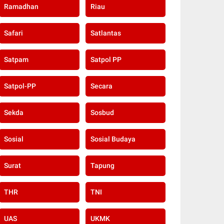
Ramadhan
Riau
Safari
Satlantas
Satpam
Satpol PP
Satpol-PP
Secara
Sekda
Sosbud
Sosial
Sosial Budaya
Surat
Tapung
THR
TNI
UAS
UKMK