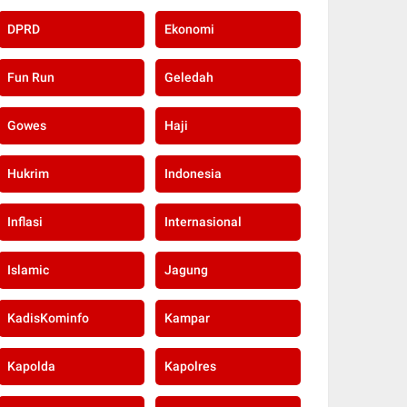
DPRD
Ekonomi
Fun Run
Geledah
Gowes
Haji
Hukrim
Indonesia
Inflasi
Internasional
Islamic
Jagung
KadisKominfo
Kampar
Kapolda
Kapolres