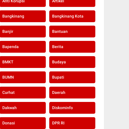
Anti Korupsi
Artikel
Bangkinang
Bangkinang Kota
Banjir
Bantuan
Bapenda
Berita
BMKT
Budaya
BUMN
Bupati
Curhat
Daerah
Dakwah
Diskominfo
Donasi
DPR RI