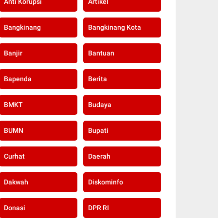
Anti Korupsi
Artikel
Bangkinang
Bangkinang Kota
Banjir
Bantuan
Bapenda
Berita
BMKT
Budaya
BUMN
Bupati
Curhat
Daerah
Dakwah
Diskominfo
Donasi
DPR RI