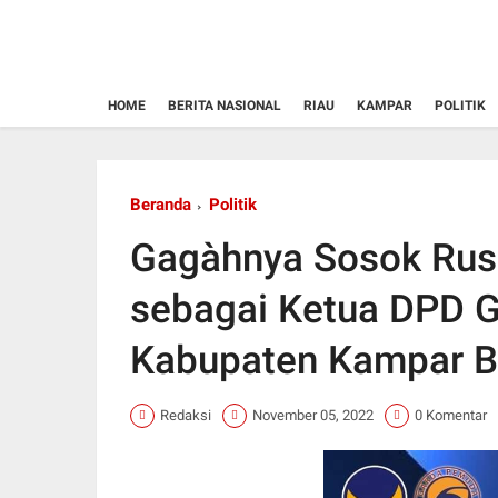
HOME
BERITA NASIONAL
RIAU
KAMPAR
POLITIK
Beranda
Politik
Gagàhnya Sosok Rusd
sebagai Ketua DPD
Kabupaten Kampar Be
Redaksi
November 05, 2022
0 Komentar