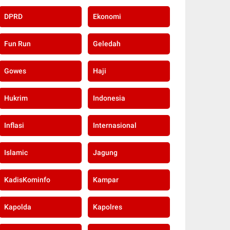
DPRD
Ekonomi
Fun Run
Geledah
Gowes
Haji
Hukrim
Indonesia
Inflasi
Internasional
Islamic
Jagung
KadisKominfo
Kampar
Kapolda
Kapolres