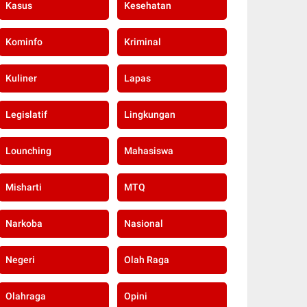
Kasus
Kesehatan
Kominfo
Kriminal
Kuliner
Lapas
Legislatif
Lingkungan
Lounching
Mahasiswa
Misharti
MTQ
Narkoba
Nasional
Negeri
Olah Raga
Olahraga
Opini