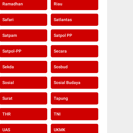
Ramadhan
Riau
Safari
Satlantas
Satpam
Satpol PP
Satpol-PP
Secara
Sekda
Sosbud
Sosial
Sosial Budaya
Surat
Tapung
THR
TNI
UAS
UKMK