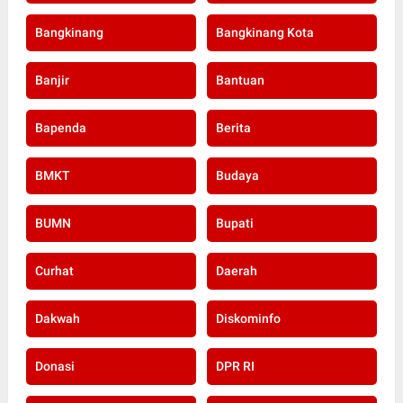
Bangkinang
Bangkinang Kota
Banjir
Bantuan
Bapenda
Berita
BMKT
Budaya
BUMN
Bupati
Curhat
Daerah
Dakwah
Diskominfo
Donasi
DPR RI