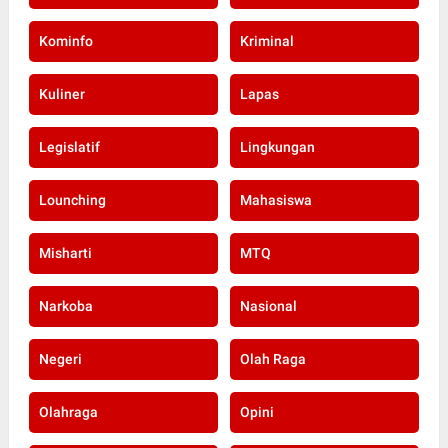
Kominfo
Kriminal
Kuliner
Lapas
Legislatif
Lingkungan
Lounching
Mahasiswa
Misharti
MTQ
Narkoba
Nasional
Negeri
Olah Raga
Olahraga
Opini