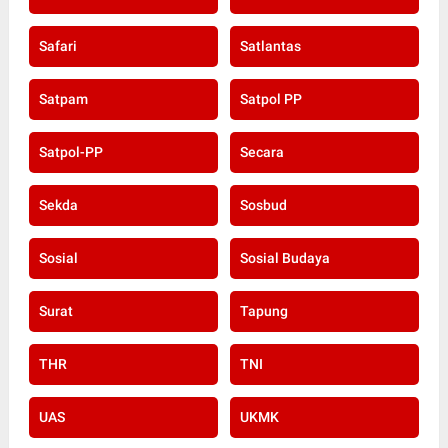
Safari
Satlantas
Satpam
Satpol PP
Satpol-PP
Secara
Sekda
Sosbud
Sosial
Sosial Budaya
Surat
Tapung
THR
TNI
UAS
UKMK