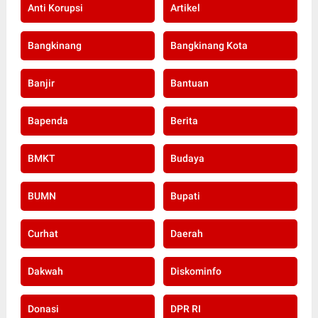
Anti Korupsi
Artikel
Bangkinang
Bangkinang Kota
Banjir
Bantuan
Bapenda
Berita
BMKT
Budaya
BUMN
Bupati
Curhat
Daerah
Dakwah
Diskominfo
Donasi
DPR RI