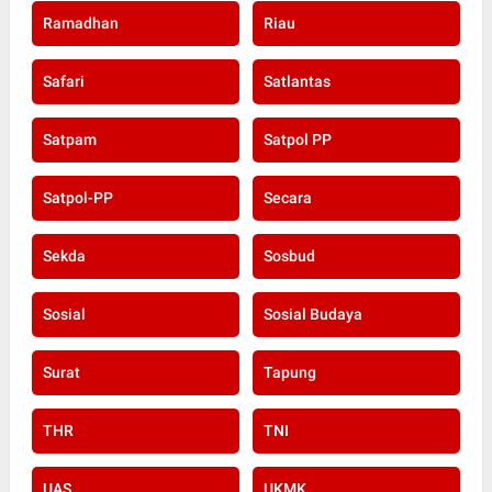
Ramadhan
Riau
Safari
Satlantas
Satpam
Satpol PP
Satpol-PP
Secara
Sekda
Sosbud
Sosial
Sosial Budaya
Surat
Tapung
THR
TNI
UAS
UKMK