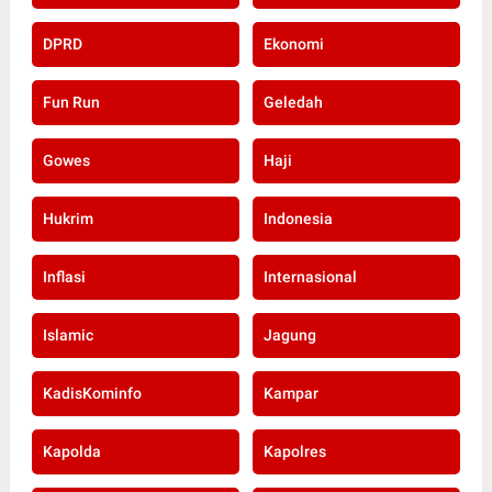
DPRD
Ekonomi
Fun Run
Geledah
Gowes
Haji
Hukrim
Indonesia
Inflasi
Internasional
Islamic
Jagung
KadisKominfo
Kampar
Kapolda
Kapolres