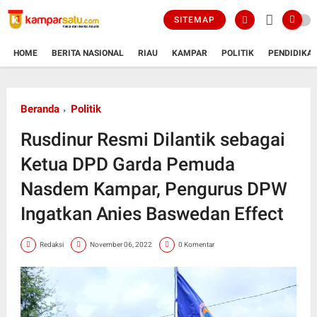
SITEMAP
HOME
BERITA NASIONAL
RIAU
KAMPAR
POLITIK
PENDIDIKA
Beranda
Politik
Rusdinur Resmi Dilantik sebagai
Ketua DPD Garda Pemuda
Nasdem Kampar, Pengurus DPW
Ingatkan Anies Baswedan Effect
Redaksi
November 06, 2022
0 Komentar