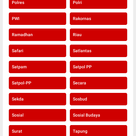
Polres
Polri
PWI
Rakornas
Ramadhan
Riau
Safari
Satlantas
Satpam
Satpol PP
Satpol-PP
Secara
Sekda
Sosbud
Sosial
Sosial Budaya
Surat
Tapung