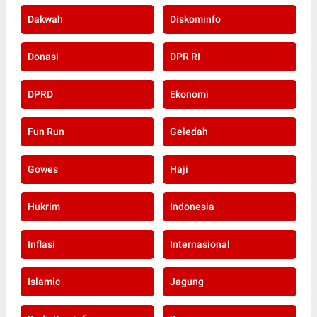
Dakwah
Diskominfo
Donasi
DPR RI
DPRD
Ekonomi
Fun Run
Geledah
Gowes
Haji
Hukrim
Indonesia
Inflasi
Internasional
Islamic
Jagung