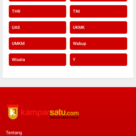
THR
TNI
UAS
UKMK
UMKM
Wabup
Wisata
Y
Tentang