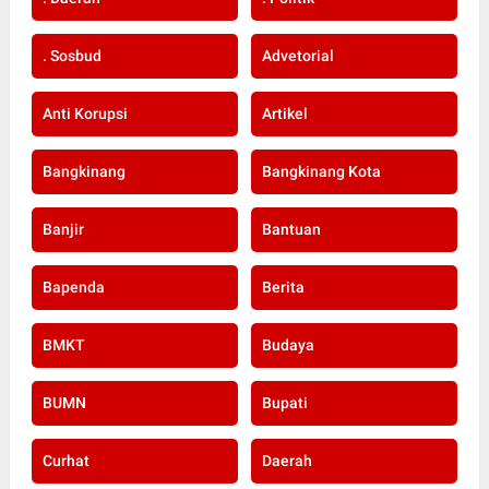
. Sosbud
Advetorial
Anti Korupsi
Artikel
Bangkinang
Bangkinang Kota
Banjir
Bantuan
Bapenda
Berita
BMKT
Budaya
BUMN
Bupati
Curhat
Daerah