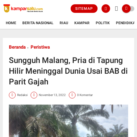
SITEMAP
HOME
BERITA NASIONAL
RIAU
KAMPAR
POLITIK
PENDIDIKA
Beranda
Peristiwa
Sungguh Malang, Pria di Tapung
Hilir Meninggal Dunia Usai BAB di
Parit Gajah
Redaksi
November 13, 2022
0 Komentar