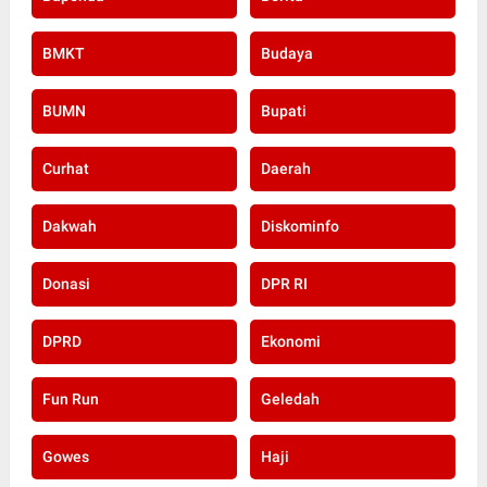
BMKT
Budaya
BUMN
Bupati
Curhat
Daerah
Dakwah
Diskominfo
Donasi
DPR RI
DPRD
Ekonomi
Fun Run
Geledah
Gowes
Haji