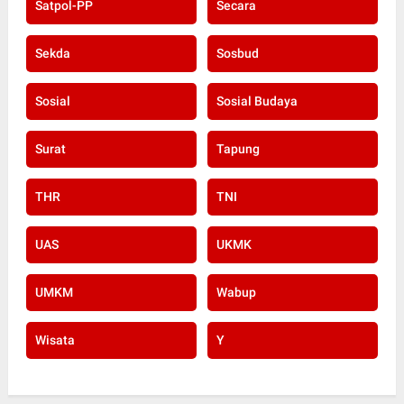
Satpol-PP
Secara
Sekda
Sosbud
Sosial
Sosial Budaya
Surat
Tapung
THR
TNI
UAS
UKMK
UMKM
Wabup
Wisata
Y