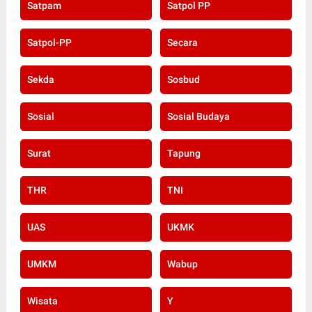
Satpam
Satpol PP
Satpol-PP
Secara
Sekda
Sosbud
Sosial
Sosial Budaya
Surat
Tapung
THR
TNI
UAS
UKMK
UMKM
Wabup
Wisata
Y