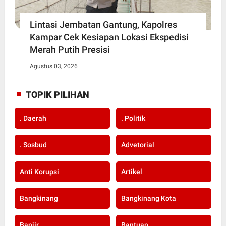
Lintasi Jembatan Gantung, Kapolres
Kampar Cek Kesiapan Lokasi Ekspedisi
Merah Putih Presisi
Agustus 03, 2026
TOPIK PILIHAN
. Daerah
. Politik
. Sosbud
Advetorial
Anti Korupsi
Artikel
Bangkinang
Bangkinang Kota
Banjir
Bantuan