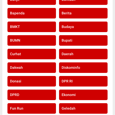
Bapenda
Berita
BMKT
Budaya
BUMN
Bupati
Curhat
Daerah
Dakwah
Diskominfo
Donasi
DPR RI
DPRD
Ekonomi
Fun Run
Geledah