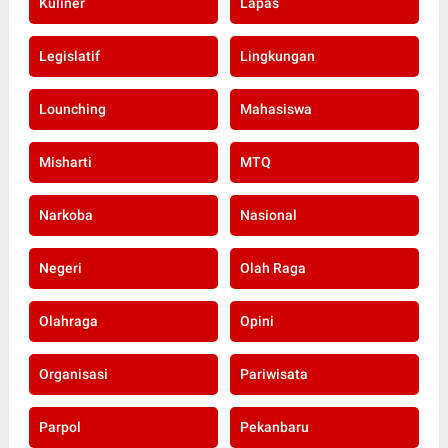
Kuliner
Lapas
Legislatif
Lingkungan
Lounching
Mahasiswa
Misharti
MTQ
Narkoba
Nasional
Negeri
Olah Raga
Olahraga
Opini
Organisasi
Pariwisata
Parpol
Pekanbaru