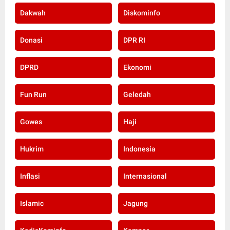
Dakwah
Diskominfo
Donasi
DPR RI
DPRD
Ekonomi
Fun Run
Geledah
Gowes
Haji
Hukrim
Indonesia
Inflasi
Internasional
Islamic
Jagung