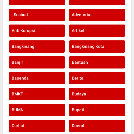
. Sosbud
Advetorial
Anti Korupsi
Artikel
Bangkinang
Bangkinang Kota
Banjir
Bantuan
Bapenda
Berita
BMKT
Budaya
BUMN
Bupati
Curhat
Daerah