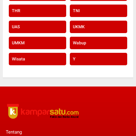
THR
TNI
UAS
UKMK
UMKM
Wabup
Wisata
Y
Tentang