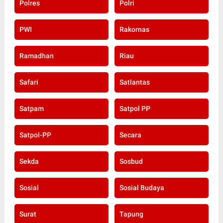
Polres
Polri
PWI
Rakornas
Ramadhan
Riau
Safari
Satlantas
Satpam
Satpol PP
Satpol-PP
Secara
Sekda
Sosbud
Sosial
Sosial Budaya
Surat
Tapung