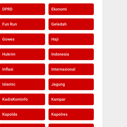
DPRD
Ekonomi
Fun Run
Geledah
Gowes
Haji
Hukrim
Indonesia
Inflasi
Internasional
Islamic
Jagung
KadisKominfo
Kampar
Kapolda
Kapolres