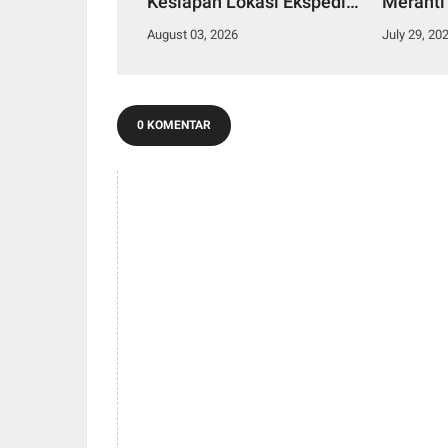
Kesiapan Lokasi Ekspedisi
Meranti
Merah Putih Presisi
2029
August 03, 2026
July 29, 20
0 KOMENTAR