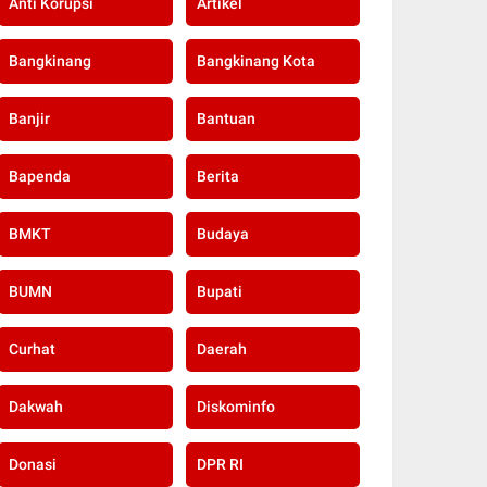
Anti Korupsi
Artikel
Bangkinang
Bangkinang Kota
Banjir
Bantuan
Bapenda
Berita
BMKT
Budaya
BUMN
Bupati
Curhat
Daerah
Dakwah
Diskominfo
Donasi
DPR RI