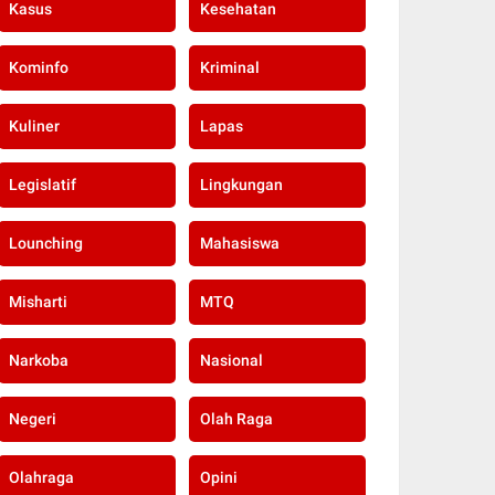
Kasus
Kesehatan
Kominfo
Kriminal
Kuliner
Lapas
Legislatif
Lingkungan
Lounching
Mahasiswa
Misharti
MTQ
Narkoba
Nasional
Negeri
Olah Raga
Olahraga
Opini