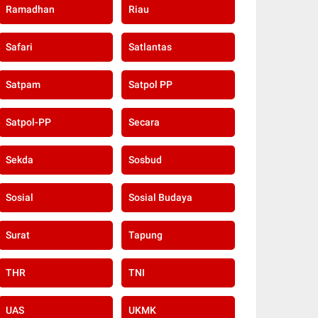
Ramadhan
Riau
Safari
Satlantas
Satpam
Satpol PP
Satpol-PP
Secara
Sekda
Sosbud
Sosial
Sosial Budaya
Surat
Tapung
THR
TNI
UAS
UKMK