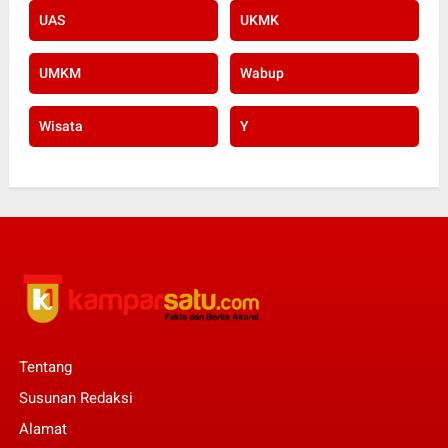
UAS
UKMK
UMKM
Wabup
Wisata
Y
Tentang
Susunan Redaksi
Alamat