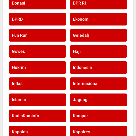
Donasi
DPR RI
DPRD
Ekonomi
Fun Run
Geledah
Gowes
Haji
Hukrim
Indonesia
Inflasi
Internasional
Islamic
Jagung
KadisKominfo
Kampar
Kapolda
Kapolres