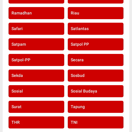
Ramadhan
Riau
Safari
Satlantas
Satpam
Satpol PP
Satpol-PP
Secara
Sekda
Sosbud
Sosial
Sosial Budaya
Surat
Tapung
THR
TNI