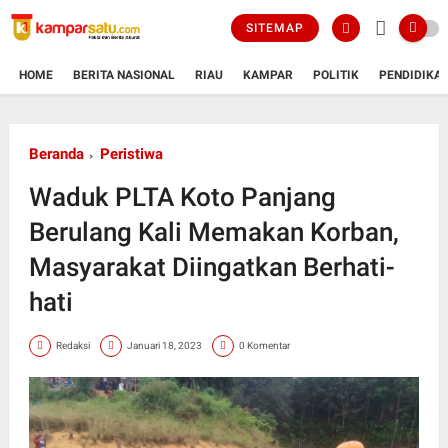
SITEMAP
HOME
BERITA NASIONAL
RIAU
KAMPAR
POLITIK
PENDIDIKA
Beranda
Peristiwa
Waduk PLTA Koto Panjang
Berulang Kali Memakan Korban,
Masyarakat Diingatkan Berhati-
hati
Redaksi
Januari 18, 2023
0 Komentar