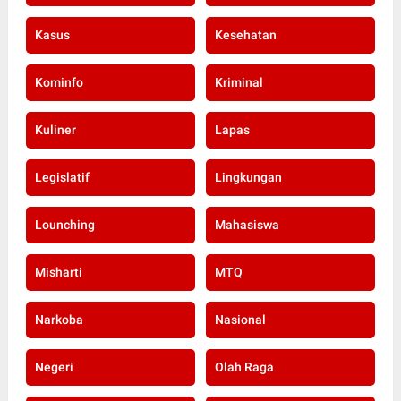
Kasus
Kesehatan
Kominfo
Kriminal
Kuliner
Lapas
Legislatif
Lingkungan
Lounching
Mahasiswa
Misharti
MTQ
Narkoba
Nasional
Negeri
Olah Raga