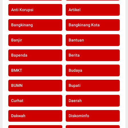
Anti Korupsi
Artikel
Bangkinang
Bangkinang Kota
Banjir
Bantuan
Bapenda
Berita
BMKT
Budaya
BUMN
Bupati
Curhat
Daerah
Dakwah
Diskominfo