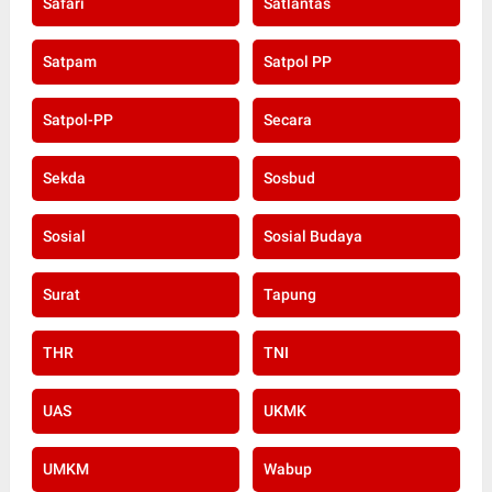
Safari
Satlantas
Satpam
Satpol PP
Satpol-PP
Secara
Sekda
Sosbud
Sosial
Sosial Budaya
Surat
Tapung
THR
TNI
UAS
UKMK
UMKM
Wabup