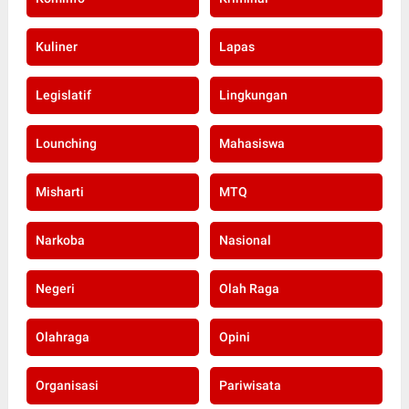
Kuliner
Lapas
Legislatif
Lingkungan
Lounching
Mahasiswa
Misharti
MTQ
Narkoba
Nasional
Negeri
Olah Raga
Olahraga
Opini
Organisasi
Pariwisata