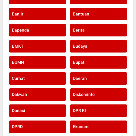
Banjir
Bantuan
Bapenda
Berita
BMKT
Budaya
BUMN
Bupati
Curhat
Daerah
Dakwah
Diskominfo
Donasi
DPR RI
DPRD
Ekonomi