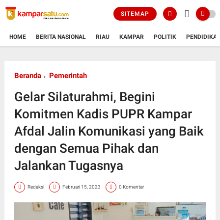
SITEMAP
HOME
BERITA NASIONAL
RIAU
KAMPAR
POLITIK
PENDIDIKA
Beranda
Pemerintah
Gelar Silaturahmi, Begini
Komitmen Kadis PUPR Kampar
Afdal Jalin Komunikasi yang Baik
dengan Semua Pihak dan
Jalankan Tugasnya
Redaksi
Februari 15, 2023
0 Komentar