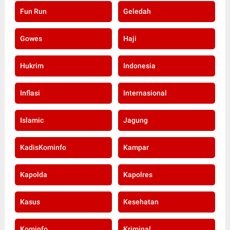
Fun Run
Geledah
Gowes
Haji
Hukrim
Indonesia
Inflasi
Internasional
Islamic
Jagung
KadisKominfo
Kampar
Kapolda
Kapolres
Kasus
Kesehatan
Kominfo
Kriminal