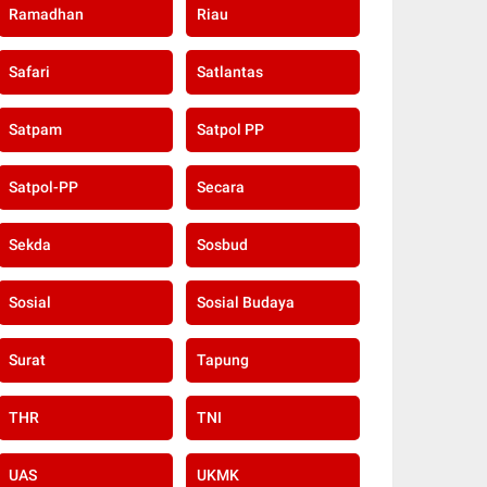
Ramadhan
Riau
Safari
Satlantas
Satpam
Satpol PP
Satpol-PP
Secara
Sekda
Sosbud
Sosial
Sosial Budaya
Surat
Tapung
THR
TNI
UAS
UKMK