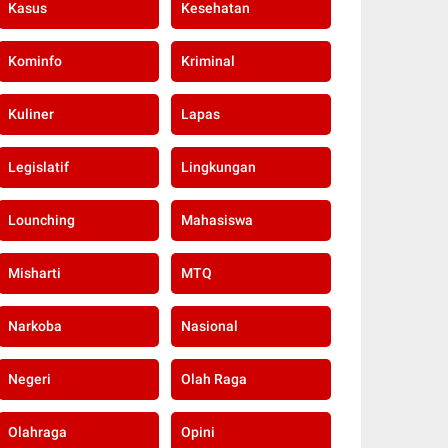
Kasus
Kesehatan
Kominfo
Kriminal
Kuliner
Lapas
Legislatif
Lingkungan
Lounching
Mahasiswa
Misharti
MTQ
Narkoba
Nasional
Negeri
Olah Raga
Olahraga
Opini