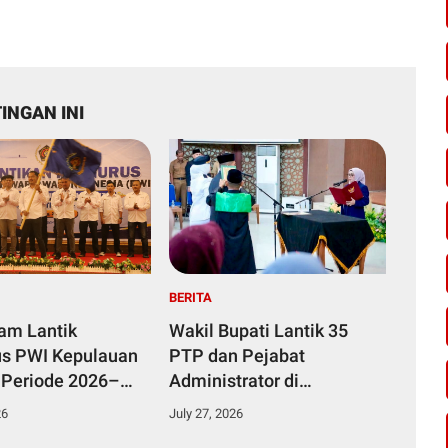
INGAN INI
BERITA
yam Lantik
Wakil Bupati Lantik 35
s PWI Kepulauan
PTP dan Pejabat
 Periode 2026–
Administrator di
Lingkungan Pemkab
26
July 27, 2026
Kampar