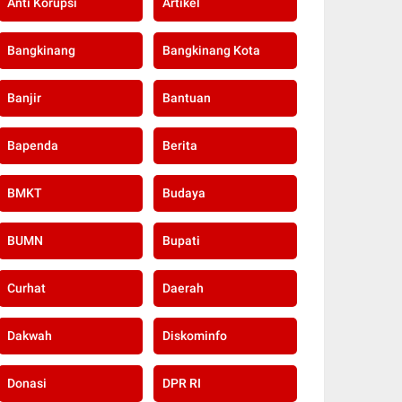
Anti Korupsi
Artikel
Bangkinang
Bangkinang Kota
Banjir
Bantuan
Bapenda
Berita
BMKT
Budaya
BUMN
Bupati
Curhat
Daerah
Dakwah
Diskominfo
Donasi
DPR RI