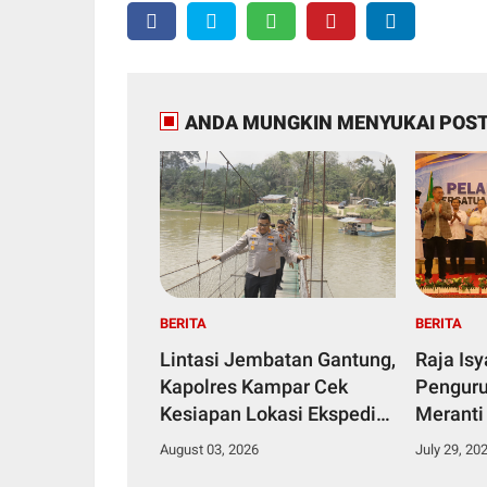
ANDA MUNGKIN MENYUKAI POST
BERITA
BERITA
Lintasi Jembatan Gantung,
Raja Is
Kapolres Kampar Cek
Penguru
Kesiapan Lokasi Ekspedisi
Meranti
Merah Putih Presisi
2029
August 03, 2026
July 29, 20