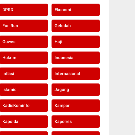
DPRD
Ekonomi
Fun Run
Geledah
Gowes
Haji
Hukrim
Indonesia
Inflasi
Internasional
Islamic
Jagung
KadisKominfo
Kampar
Kapolda
Kapolres