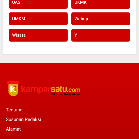
UAS
UKMK
UMKM
Wabup
Wisata
Y
Tentang
Susunan Redaksi
Alamat