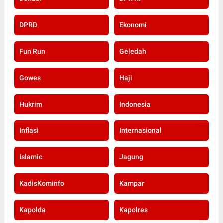
DPRD
Ekonomi
Fun Run
Geledah
Gowes
Haji
Hukrim
Indonesia
Inflasi
Internasional
Islamic
Jagung
KadisKominfo
Kampar
Kapolda
Kapolres