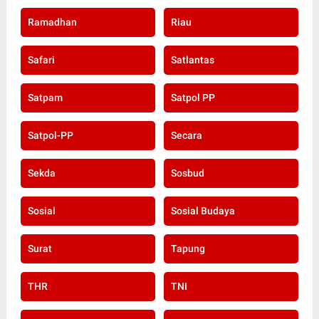
Ramadhan
Riau
Safari
Satlantas
Satpam
Satpol PP
Satpol-PP
Secara
Sekda
Sosbud
Sosial
Sosial Budaya
Surat
Tapung
THR
TNI