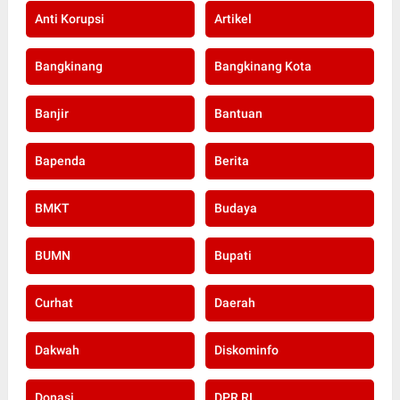
Anti Korupsi
Artikel
Bangkinang
Bangkinang Kota
Banjir
Bantuan
Bapenda
Berita
BMKT
Budaya
BUMN
Bupati
Curhat
Daerah
Dakwah
Diskominfo
Donasi
DPR RI