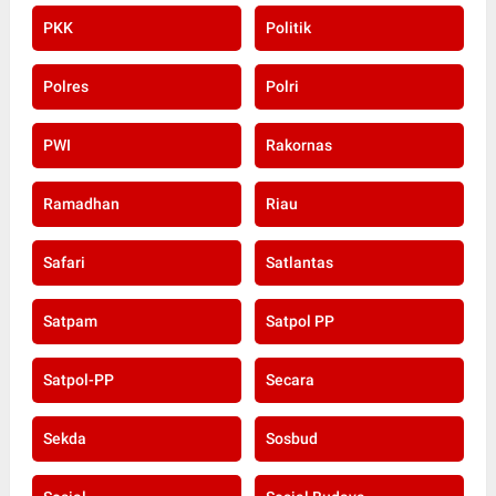
PKK
Politik
Polres
Polri
PWI
Rakornas
Ramadhan
Riau
Safari
Satlantas
Satpam
Satpol PP
Satpol-PP
Secara
Sekda
Sosbud