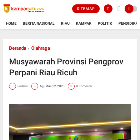
SITEMAP
HOME
BERITA NASIONAL
RIAU
KAMPAR
POLITIK
PENDIDIKA
Beranda
Olahraga
Musyawarah Provinsi Pengprov
Perpani Riau Ricuh
Redaksi
Agustus 12, 2023
0 Komentar