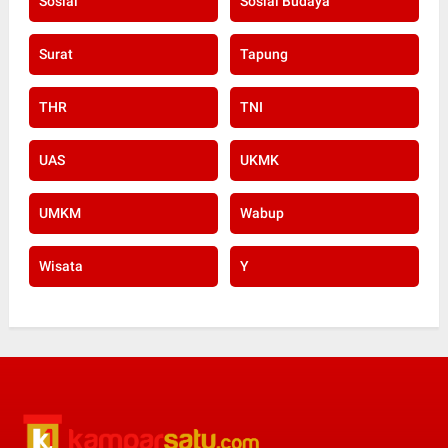
Sosial
Sosial Budaya
Surat
Tapung
THR
TNI
UAS
UKMK
UMKM
Wabup
Wisata
Y