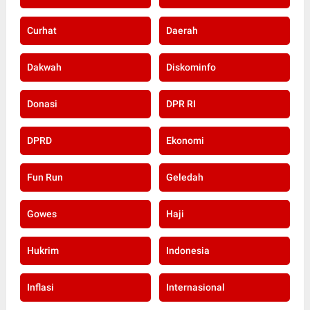
Curhat
Daerah
Dakwah
Diskominfo
Donasi
DPR RI
DPRD
Ekonomi
Fun Run
Geledah
Gowes
Haji
Hukrim
Indonesia
Inflasi
Internasional