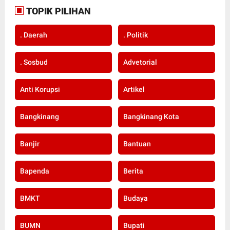
TOPIK PILIHAN
. Daerah
. Politik
. Sosbud
Advetorial
Anti Korupsi
Artikel
Bangkinang
Bangkinang Kota
Banjir
Bantuan
Bapenda
Berita
BMKT
Budaya
BUMN
Bupati