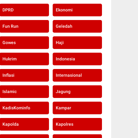
DPRD
Ekonomi
Fun Run
Geledah
Gowes
Haji
Hukrim
Indonesia
Inflasi
Internasional
Islamic
Jagung
KadisKominfo
Kampar
Kapolda
Kapolres