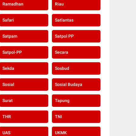
Ramadhan
Riau
Safari
Satlantas
Satpam
Satpol PP
Satpol-PP
Secara
Sekda
Sosbud
Sosial
Sosial Budaya
Surat
Tapung
THR
TNI
UAS
UKMK