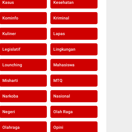
Kasus
Kesehatan
Kominfo
Kriminal
Kuliner
Lapas
Legislatif
Lingkungan
Lounching
Mahasiswa
Misharti
MTQ
Narkoba
Nasional
Negeri
Olah Raga
Olahraga
Opini