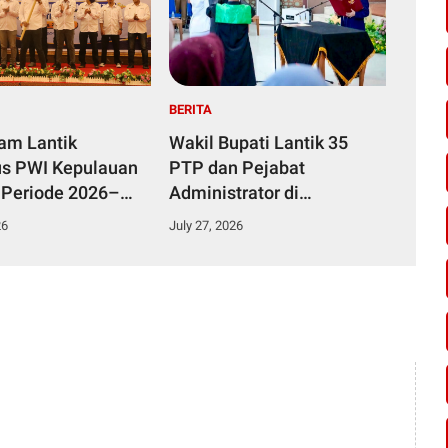
BERITA
yam Lantik
Wakil Bupati Lantik 35
s PWI Kepulauan
PTP dan Pejabat
 Periode 2026–
Administrator di
Lingkungan Pemkab
26
July 27, 2026
Kampar