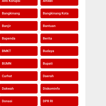
Anti Korupsi
Artikel
Bangkinang
Bangkinang Kota
Banjir
Bantuan
Bapenda
Berita
BMKT
Budaya
BUMN
Bupati
Curhat
Daerah
Dakwah
Diskominfo
Donasi
DPR RI