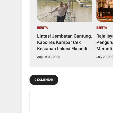
BERITA
BERITA
Lintasi Jembatan Gantung,
Raja Is
Kapolres Kampar Cek
Penguru
Kesiapan Lokasi Ekspedisi
Meranti
Merah Putih Presisi
2029
August 03, 2026
July 29, 20
0 KOMENTAR