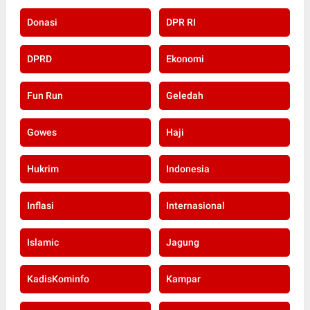
Donasi
DPR RI
DPRD
Ekonomi
Fun Run
Geledah
Gowes
Haji
Hukrim
Indonesia
Inflasi
Internasional
Islamic
Jagung
KadisKominfo
Kampar