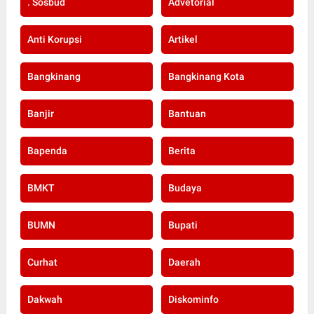
. Sosbud
Advetorial
Anti Korupsi
Artikel
Bangkinang
Bangkinang Kota
Banjir
Bantuan
Bapenda
Berita
BMKT
Budaya
BUMN
Bupati
Curhat
Daerah
Dakwah
Diskominfo