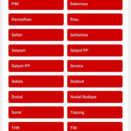
PWI
Rakornas
Ramadhan
Riau
Safari
Satlantas
Satpam
Satpol PP
Satpol-PP
Secara
Sekda
Sosbud
Sosial
Sosial Budaya
Surat
Tapung
THR
TNI