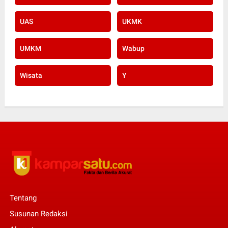
UAS
UKMK
UMKM
Wabup
Wisata
Y
Tentang
Susunan Redaksi