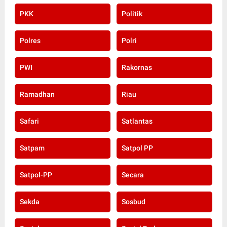
PKK
Politik
Polres
Polri
PWI
Rakornas
Ramadhan
Riau
Safari
Satlantas
Satpam
Satpol PP
Satpol-PP
Secara
Sekda
Sosbud