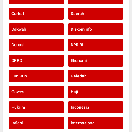
Curhat
Daerah
Dakwah
Diskominfo
Donasi
DPR RI
DPRD
Ekonomi
Fun Run
Geledah
Gowes
Haji
Hukrim
Indonesia
Inflasi
Internasional