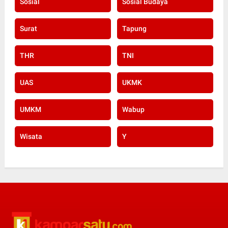
Sosial
Sosial Budaya
Surat
Tapung
THR
TNI
UAS
UKMK
UMKM
Wabup
Wisata
Y