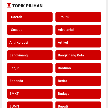
TOPIK PILIHAN
. Daerah
. Politik
. Sosbud
Advetorial
Anti Korupsi
Artikel
Bangkinang
Bangkinang Kota
Banjir
Bantuan
Bapenda
Berita
BMKT
Budaya
BUMN
Bupati