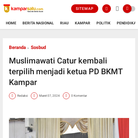
SITEMAP
HOME
BERITA NASIONAL
RIAU
KAMPAR
POLITIK
PENDIDIKA
Beranda
Sosbud
Muslimawati Catur kembali
terpilih menjadi ketua PD BKMT
Kampar
Redaksi
Maret 07, 2024
0 Komentar