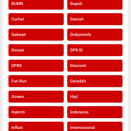
BUMN
Bupati
Curhat
Daerah
Dakwah
Diskominfo
Donasi
DPR RI
DPRD
Ekonomi
Fun Run
Geledah
Gowes
Haji
Hukrim
Indonesia
Inflasi
Internasional