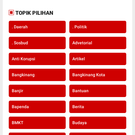
TOPIK PILIHAN
. Daerah
. Politik
. Sosbud
Advetorial
Anti Korupsi
Artikel
Bangkinang
Bangkinang Kota
Banjir
Bantuan
Bapenda
Berita
BMKT
Budaya