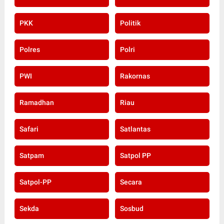
PKK
Politik
Polres
Polri
PWI
Rakornas
Ramadhan
Riau
Safari
Satlantas
Satpam
Satpol PP
Satpol-PP
Secara
Sekda
Sosbud