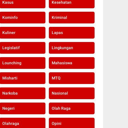
Kasus
Kesehatan
Kominfo
Kriminal
Kuliner
Lapas
Legislatif
Lingkungan
Lounching
Mahasiswa
Misharti
MTQ
Narkoba
Nasional
Negeri
Olah Raga
Olahraga
Opini