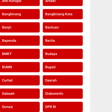
Anti Korupsi
Artikel
Bangkinang
Bangkinang Kota
Banjir
Bantuan
Bapenda
Berita
BMKT
Budaya
BUMN
Bupati
Curhat
Daerah
Dakwah
Diskominfo
Donasi
DPR RI