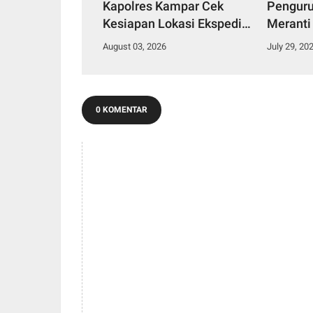
Kapolres Kampar Cek
Penguru
Kesiapan Lokasi Ekspedisi
Meranti
Merah Putih Presisi
2029
August 03, 2026
July 29, 20
0 KOMENTAR