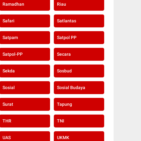
Ramadhan
Riau
Safari
Satlantas
Satpam
Satpol PP
Satpol-PP
Secara
Sekda
Sosbud
Sosial
Sosial Budaya
Surat
Tapung
THR
TNI
UAS
UKMK