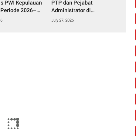
s PWI Kepulauan
PTP dan Pejabat
 Periode 2026–
Administrator di
Lingkungan Pemkab
26
July 27, 2026
Kampar