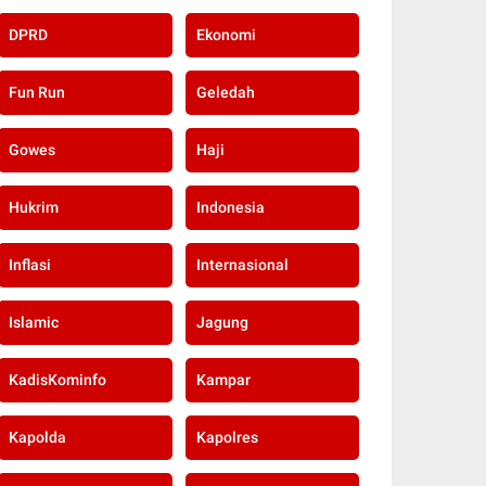
DPRD
Ekonomi
Fun Run
Geledah
Gowes
Haji
Hukrim
Indonesia
Inflasi
Internasional
Islamic
Jagung
KadisKominfo
Kampar
Kapolda
Kapolres