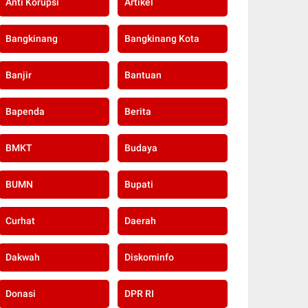
Anti Korupsi
Artikel
Bangkinang
Bangkinang Kota
Banjir
Bantuan
Bapenda
Berita
BMKT
Budaya
BUMN
Bupati
Curhat
Daerah
Dakwah
Diskominfo
Donasi
DPR RI