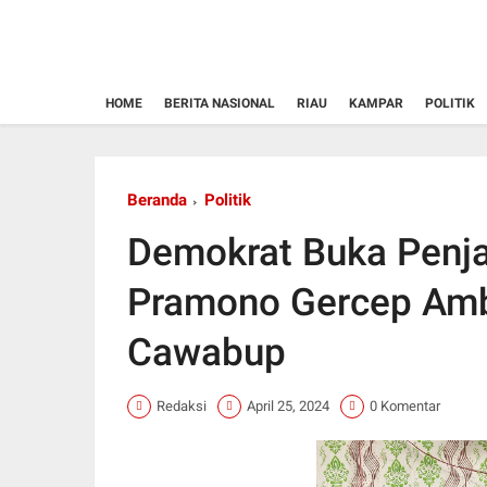
HOME
BERITA NASIONAL
RIAU
KAMPAR
POLITIK
Beranda
Politik
Demokrat Buka Penjar
Pramono Gercep Ambi
Cawabup
Redaksi
April 25, 2024
0 Komentar