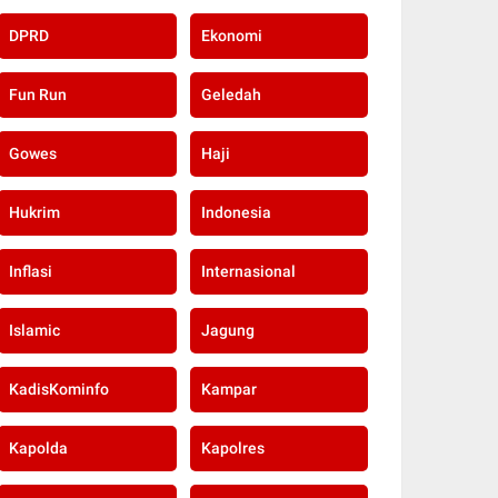
DPRD
Ekonomi
Fun Run
Geledah
Gowes
Haji
Hukrim
Indonesia
Inflasi
Internasional
Islamic
Jagung
KadisKominfo
Kampar
Kapolda
Kapolres