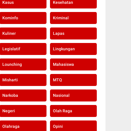
Kasus
Kesehatan
Kominfo
Kriminal
Kuliner
Lapas
Legislatif
Lingkungan
Lounching
Mahasiswa
Misharti
MTQ
Narkoba
Nasional
Negeri
Olah Raga
Olahraga
Opini