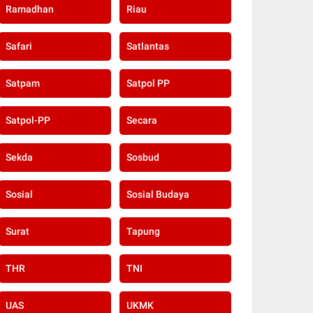
Ramadhan
Riau
Safari
Satlantas
Satpam
Satpol PP
Satpol-PP
Secara
Sekda
Sosbud
Sosial
Sosial Budaya
Surat
Tapung
THR
TNI
UAS
UKMK