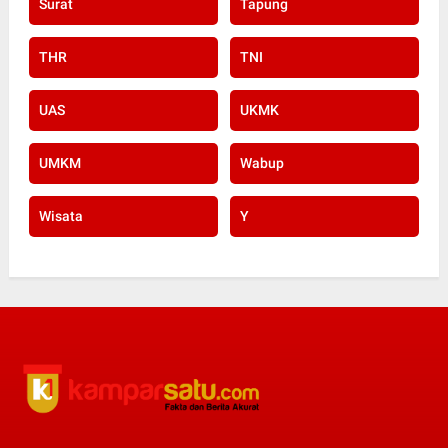
Surat
Tapung
THR
TNI
UAS
UKMK
UMKM
Wabup
Wisata
Y