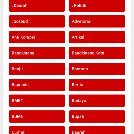
. Daerah
. Politik
. Sosbud
Advetorial
Anti Korupsi
Artikel
Bangkinang
Bangkinang Kota
Banjir
Bantuan
Bapenda
Berita
BMKT
Budaya
BUMN
Bupati
Curhat
Daerah