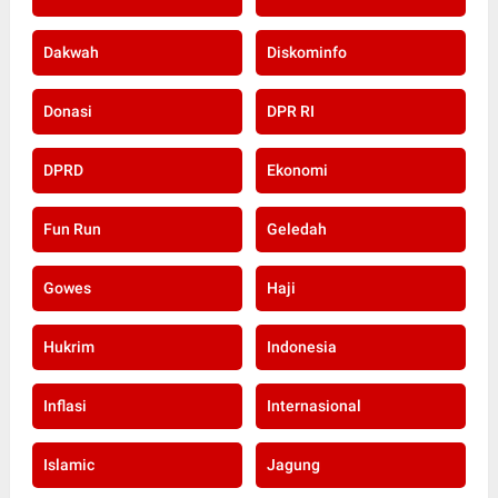
Dakwah
Diskominfo
Donasi
DPR RI
DPRD
Ekonomi
Fun Run
Geledah
Gowes
Haji
Hukrim
Indonesia
Inflasi
Internasional
Islamic
Jagung