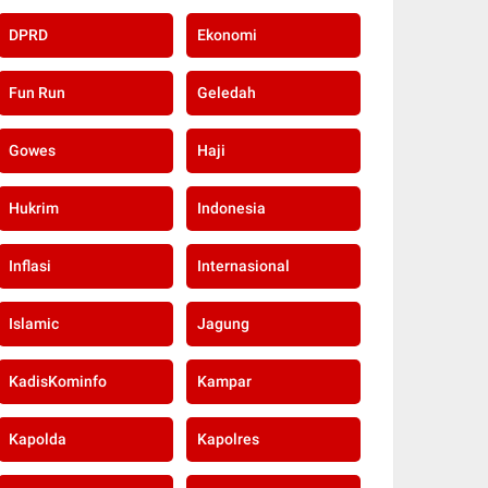
DPRD
Ekonomi
Fun Run
Geledah
Gowes
Haji
Hukrim
Indonesia
Inflasi
Internasional
Islamic
Jagung
KadisKominfo
Kampar
Kapolda
Kapolres