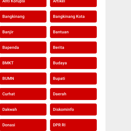
Anti Korupsi
Artikel
Bangkinang
Bangkinang Kota
Banjir
Bantuan
Bapenda
Berita
BMKT
Budaya
BUMN
Bupati
Curhat
Daerah
Dakwah
Diskominfo
Donasi
DPR RI