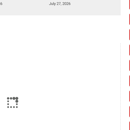
Lingkungan Pemkab
26
July 27, 2026
Kampar