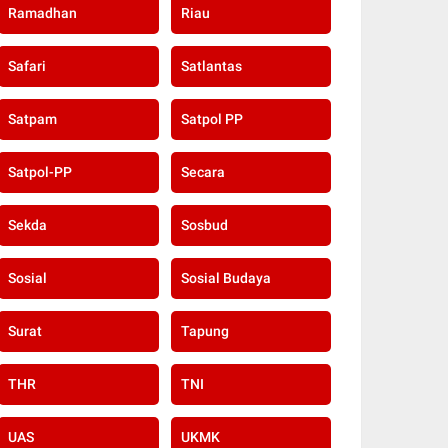
Ramadhan
Riau
Safari
Satlantas
Satpam
Satpol PP
Satpol-PP
Secara
Sekda
Sosbud
Sosial
Sosial Budaya
Surat
Tapung
THR
TNI
UAS
UKMK