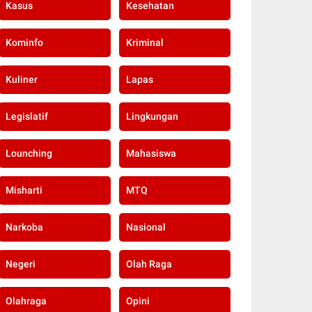
Kasus
Kesehatan
Kominfo
Kriminal
Kuliner
Lapas
Legislatif
Lingkungan
Lounching
Mahasiswa
Misharti
MTQ
Narkoba
Nasional
Negeri
Olah Raga
Olahraga
Opini