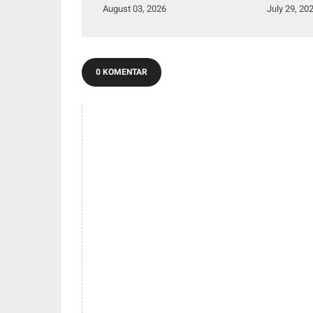
Merah Putih Presisi
2029
August 03, 2026
July 29, 20
0 KOMENTAR