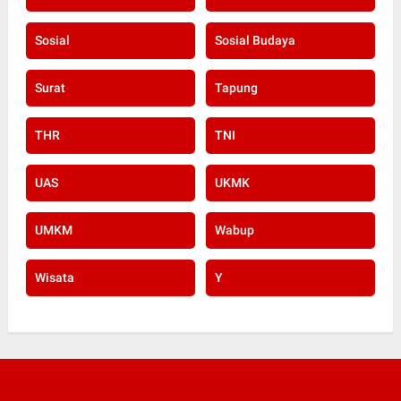
Sosial
Sosial Budaya
Surat
Tapung
THR
TNI
UAS
UKMK
UMKM
Wabup
Wisata
Y