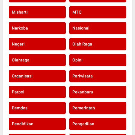
Misharti
MTQ
Narkoba
Nasional
Negeri
Olah Raga
Olahraga
Opini
Organisasi
Pariwisata
Parpol
Pekanbaru
Pemdes
Pemerintah
Pendidikan
Pengadilan