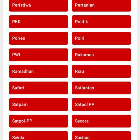
Peristiwa
Pertanian
PKK
Politik
Polres
Polri
PWI
Rakornas
Ramadhan
Riau
Safari
Satlantas
Satpam
Satpol PP
Satpol-PP
Secara
Sekda
Sosbud