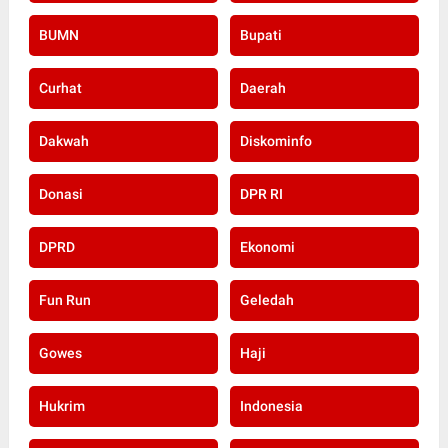
BUMN
Bupati
Curhat
Daerah
Dakwah
Diskominfo
Donasi
DPR RI
DPRD
Ekonomi
Fun Run
Geledah
Gowes
Haji
Hukrim
Indonesia