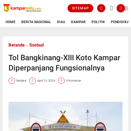
SITEMAP
HOME
BERITA NASIONAL
RIAU
KAMPAR
POLITIK
PENDIDIKA
Beranda
Sosbud
Tol Bangkinang-XIII Koto Kampar
Diperpanjang Fungsionalnya
Redaksi
April 15, 2024
0 Komentar