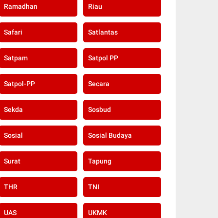
Ramadhan
Riau
Safari
Satlantas
Satpam
Satpol PP
Satpol-PP
Secara
Sekda
Sosbud
Sosial
Sosial Budaya
Surat
Tapung
THR
TNI
UAS
UKMK