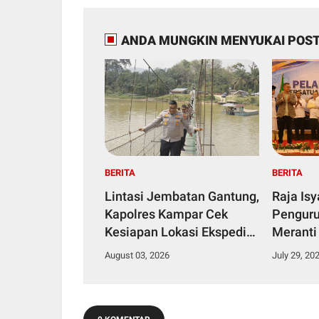
ANDA MUNGKIN MENYUKAI POST
BERITA
BERITA
Lintasi Jembatan Gantung,
Raja Is
Kapolres Kampar Cek
Penguru
Kesiapan Lokasi Ekspedisi
Meranti
Merah Putih Presisi
2029
August 03, 2026
July 29, 20