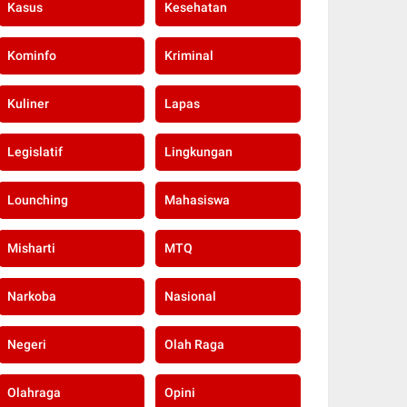
Kasus
Kesehatan
Kominfo
Kriminal
Kuliner
Lapas
Legislatif
Lingkungan
Lounching
Mahasiswa
Misharti
MTQ
Narkoba
Nasional
Negeri
Olah Raga
Olahraga
Opini