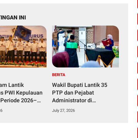
INGAN INI
BERITA
yam Lantik
Wakil Bupati Lantik 35
s PWI Kepulauan
PTP dan Pejabat
 Periode 2026–
Administrator di
Lingkungan Pemkab
26
July 27, 2026
Kampar