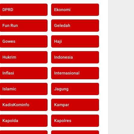
DPRD
Ekonomi
Fun Run
Geledah
Gowes
Haji
Hukrim
Indonesia
Inflasi
Internasional
Islamic
Jagung
KadisKominfo
Kampar
Kapolda
Kapolres