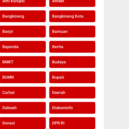
Anti Korupsi
Artikel
Bangkinang
Bangkinang Kota
Banjir
Bantuan
Bapenda
Berita
BMKT
Budaya
BUMN
Bupati
Curhat
Daerah
Dakwah
Diskominfo
Donasi
DPR RI