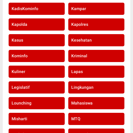
KadisKominfo
Kampar
Kapolda
Kapolres
Kasus
Kesehatan
Kominfo
Kriminal
Kuliner
Lapas
Legislatif
Lingkungan
Lounching
Mahasiswa
Misharti
MTQ