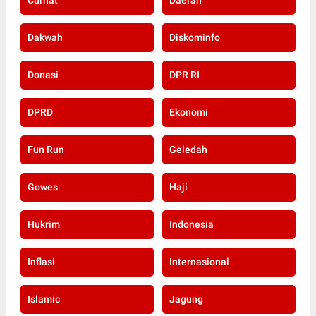
Curhat
Daerah
Dakwah
Diskominfo
Donasi
DPR RI
DPRD
Ekonomi
Fun Run
Geledah
Gowes
Haji
Hukrim
Indonesia
Inflasi
Internasional
Islamic
Jagung