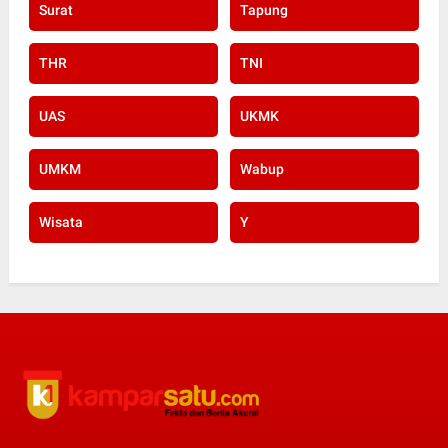
Surat
Tapung
THR
TNI
UAS
UKMK
UMKM
Wabup
Wisata
Y