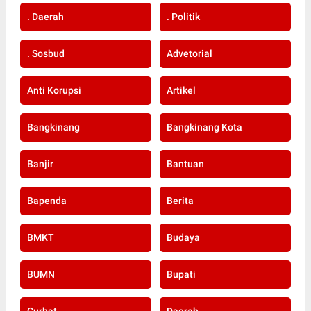
. Daerah
. Politik
. Sosbud
Advetorial
Anti Korupsi
Artikel
Bangkinang
Bangkinang Kota
Banjir
Bantuan
Bapenda
Berita
BMKT
Budaya
BUMN
Bupati