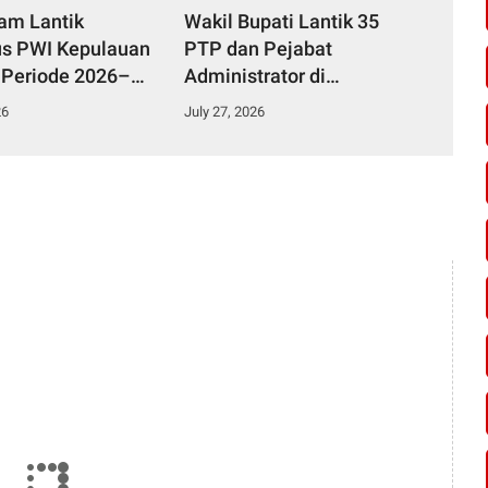
yam Lantik
Wakil Bupati Lantik 35
s PWI Kepulauan
PTP dan Pejabat
 Periode 2026–
Administrator di
Lingkungan Pemkab
26
July 27, 2026
Kampar