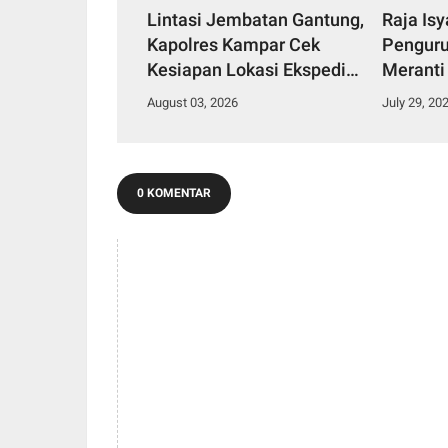
Lintasi Jembatan Gantung,
Raja Is
Kapolres Kampar Cek
Penguru
Kesiapan Lokasi Ekspedisi
Meranti
Merah Putih Presisi
2029
August 03, 2026
July 29, 20
0 KOMENTAR