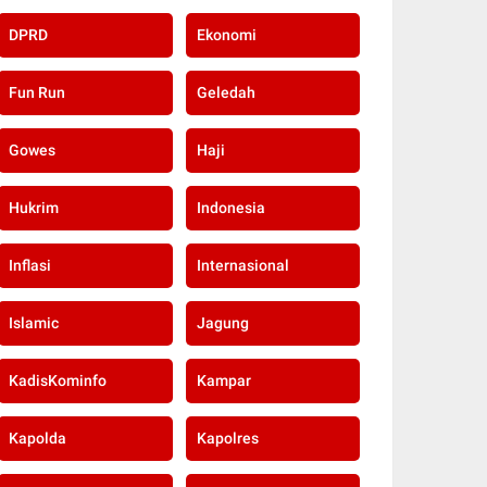
DPRD
Ekonomi
Fun Run
Geledah
Gowes
Haji
Hukrim
Indonesia
Inflasi
Internasional
Islamic
Jagung
KadisKominfo
Kampar
Kapolda
Kapolres