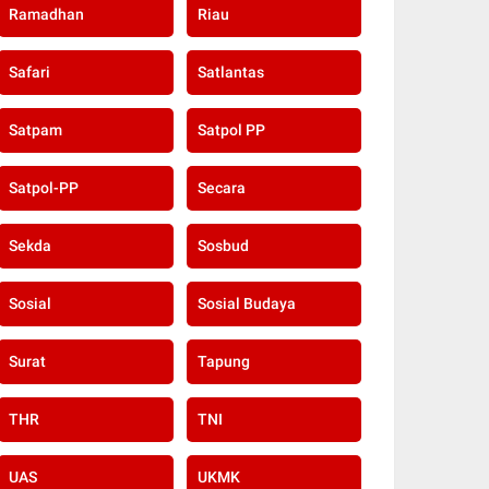
Ramadhan
Riau
Safari
Satlantas
Satpam
Satpol PP
Satpol-PP
Secara
Sekda
Sosbud
Sosial
Sosial Budaya
Surat
Tapung
THR
TNI
UAS
UKMK