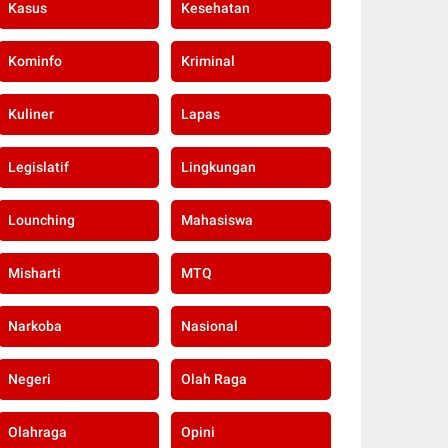
Kasus
Kesehatan
Kominfo
Kriminal
Kuliner
Lapas
Legislatif
Lingkungan
Lounching
Mahasiswa
Misharti
MTQ
Narkoba
Nasional
Negeri
Olah Raga
Olahraga
Opini