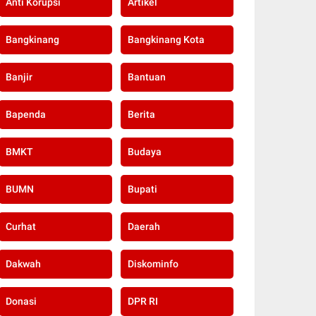
Anti Korupsi
Artikel
Bangkinang
Bangkinang Kota
Banjir
Bantuan
Bapenda
Berita
BMKT
Budaya
BUMN
Bupati
Curhat
Daerah
Dakwah
Diskominfo
Donasi
DPR RI