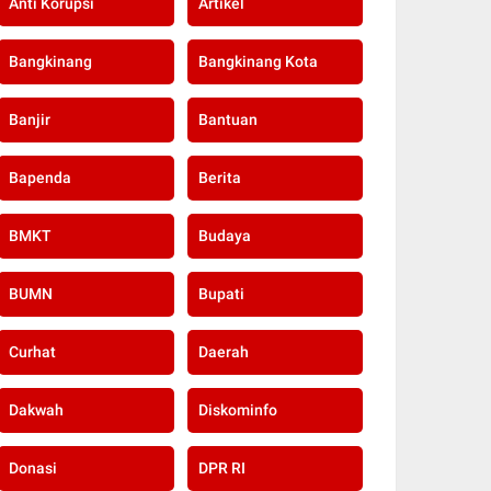
Anti Korupsi
Artikel
Bangkinang
Bangkinang Kota
Banjir
Bantuan
Bapenda
Berita
BMKT
Budaya
BUMN
Bupati
Curhat
Daerah
Dakwah
Diskominfo
Donasi
DPR RI