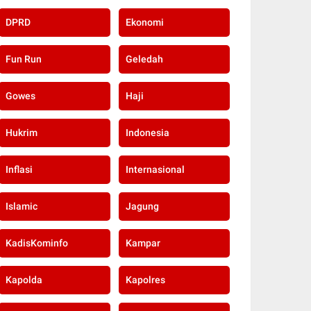
DPRD
Ekonomi
Fun Run
Geledah
Gowes
Haji
Hukrim
Indonesia
Inflasi
Internasional
Islamic
Jagung
KadisKominfo
Kampar
Kapolda
Kapolres