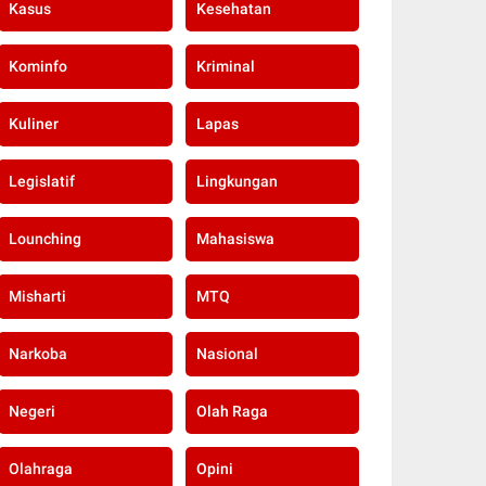
Kasus
Kesehatan
Kominfo
Kriminal
Kuliner
Lapas
Legislatif
Lingkungan
Lounching
Mahasiswa
Misharti
MTQ
Narkoba
Nasional
Negeri
Olah Raga
Olahraga
Opini