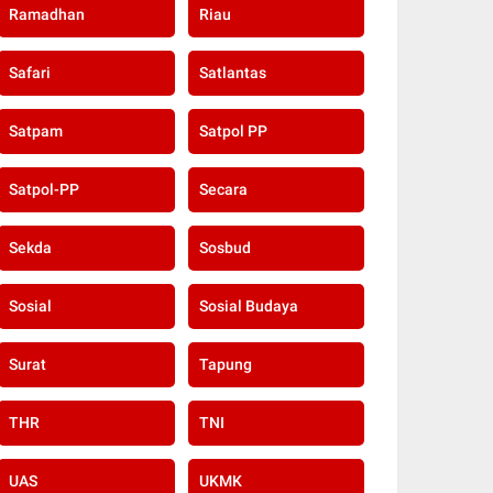
Ramadhan
Riau
Safari
Satlantas
Satpam
Satpol PP
Satpol-PP
Secara
Sekda
Sosbud
Sosial
Sosial Budaya
Surat
Tapung
THR
TNI
UAS
UKMK