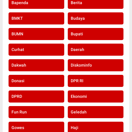
Bapenda
Berita
BMKT
Budaya
BUMN
Bupati
Curhat
Daerah
Dakwah
Diskominfo
Donasi
DPR RI
DPRD
Ekonomi
Fun Run
Geledah
Gowes
Haji