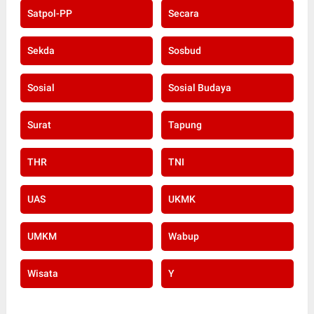
Satpol-PP
Secara
Sekda
Sosbud
Sosial
Sosial Budaya
Surat
Tapung
THR
TNI
UAS
UKMK
UMKM
Wabup
Wisata
Y