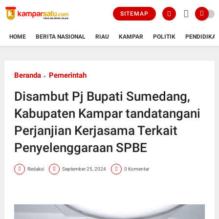
SITEMAP
HOME
BERITA NASIONAL
RIAU
KAMPAR
POLITIK
PENDIDIKA
Beranda
Pemerintah
Disambut Pj Bupati Sumedang,
Kabupaten Kampar tandatangani
Perjanjian Kerjasama Terkait
Penyelenggaraan SPBE
Redaksi
September 25, 2024
0 Komentar