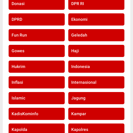
Donasi
DPR RI
DPRD
Ekonomi
Fun Run
Geledah
Gowes
Haji
Hukrim
Indonesia
Inflasi
Internasional
Islamic
Jagung
KadisKominfo
Kampar
Kapolda
Kapolres