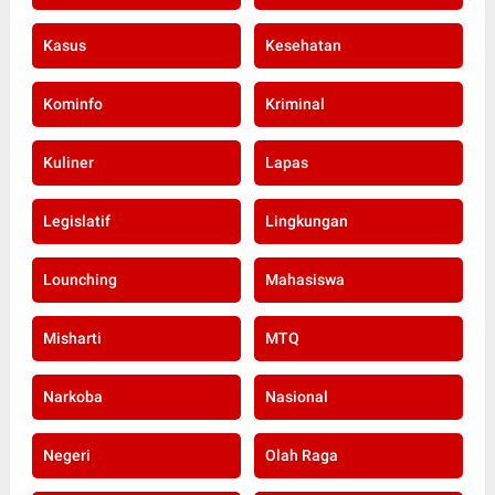
Kasus
Kesehatan
Kominfo
Kriminal
Kuliner
Lapas
Legislatif
Lingkungan
Lounching
Mahasiswa
Misharti
MTQ
Narkoba
Nasional
Negeri
Olah Raga