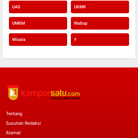
UAS
UKMK
UMKM
Wabup
Wisata
Y
Tentang
Susunan Redaksi
Alamat