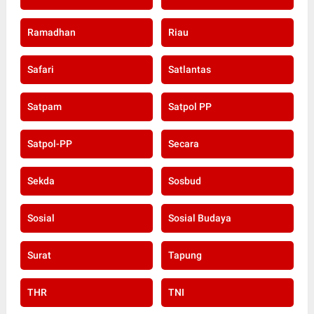
Ramadhan
Riau
Safari
Satlantas
Satpam
Satpol PP
Satpol-PP
Secara
Sekda
Sosbud
Sosial
Sosial Budaya
Surat
Tapung
THR
TNI