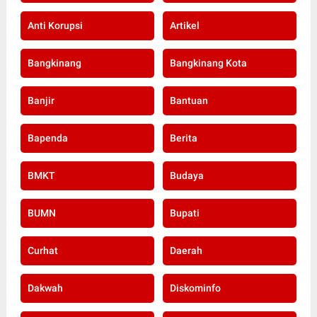
Anti Korupsi
Artikel
Bangkinang
Bangkinang Kota
Banjir
Bantuan
Bapenda
Berita
BMKT
Budaya
BUMN
Bupati
Curhat
Daerah
Dakwah
Diskominfo