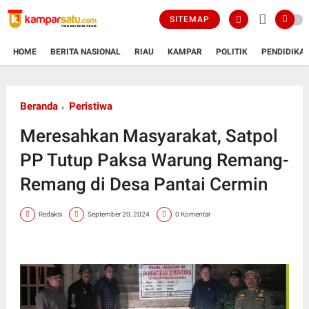
SITEMAP
HOME
BERITA NASIONAL
RIAU
KAMPAR
POLITIK
PENDIDIKA
Beranda
Peristiwa
Meresahkan Masyarakat, Satpol
PP Tutup Paksa Warung Remang-
Remang di Desa Pantai Cermin
Redaksi
September 20, 2024
0 Komentar