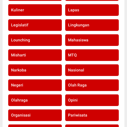
Kuliner
Lapas
Legislatif
Lingkungan
Lounching
Mahasiswa
Misharti
MTQ
Narkoba
Nasional
Negeri
Olah Raga
Olahraga
Opini
Organisasi
Pariwisata