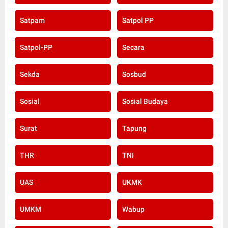
Satpam
Satpol PP
Satpol-PP
Secara
Sekda
Sosbud
Sosial
Sosial Budaya
Surat
Tapung
THR
TNI
UAS
UKMK
UMKM
Wabup