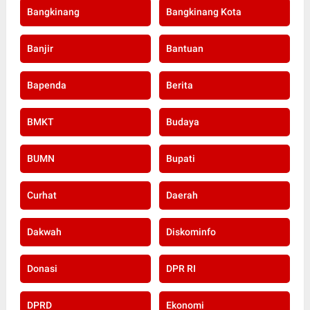
Bangkinang
Bangkinang Kota
Banjir
Bantuan
Bapenda
Berita
BMKT
Budaya
BUMN
Bupati
Curhat
Daerah
Dakwah
Diskominfo
Donasi
DPR RI
DPRD
Ekonomi