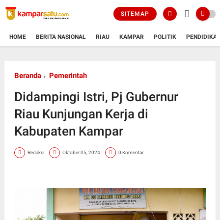
SITEMAP
HOME
BERITA NASIONAL
RIAU
KAMPAR
POLITIK
PENDIDIKA
Beranda
Pemerintah
Didampingi Istri, Pj Gubernur
Riau Kunjungan Kerja di
Kabupaten Kampar
Redaksi
Oktober 05, 2024
0 Komentar