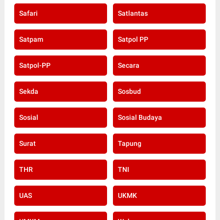
Safari
Satlantas
Satpam
Satpol PP
Satpol-PP
Secara
Sekda
Sosbud
Sosial
Sosial Budaya
Surat
Tapung
THR
TNI
UAS
UKMK