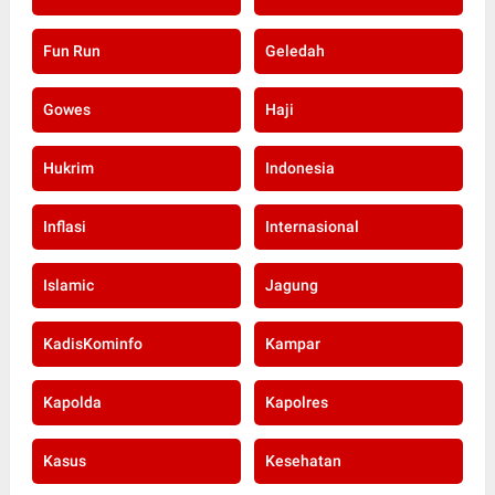
Fun Run
Geledah
Gowes
Haji
Hukrim
Indonesia
Inflasi
Internasional
Islamic
Jagung
KadisKominfo
Kampar
Kapolda
Kapolres
Kasus
Kesehatan