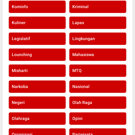
Kominfo
Kriminal
Kuliner
Lapas
Legislatif
Lingkungan
Lounching
Mahasiswa
Misharti
MTQ
Narkoba
Nasional
Negeri
Olah Raga
Olahraga
Opini
Organisasi
Pariwisata