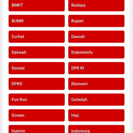
BMKT
Budaya
BUMN
Bupati
Curhat
Daerah
Dakwah
Diskominfo
Donasi
DPR RI
DPRD
Ekonomi
Fun Run
Geledah
Gowes
Haji
Hukrim
Indonesia