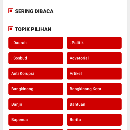
SERING DIBACA
TOPIK PILIHAN
. Daerah
. Politik
. Sosbud
Advetorial
Anti Korupsi
Artikel
Bangkinang
Bangkinang Kota
Banjir
Bantuan
Bapenda
Berita