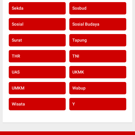
Sekda
Sosbud
Sosial
Sosial Budaya
Surat
Tapung
THR
TNI
UAS
UKMK
UMKM
Wabup
Wisata
Y