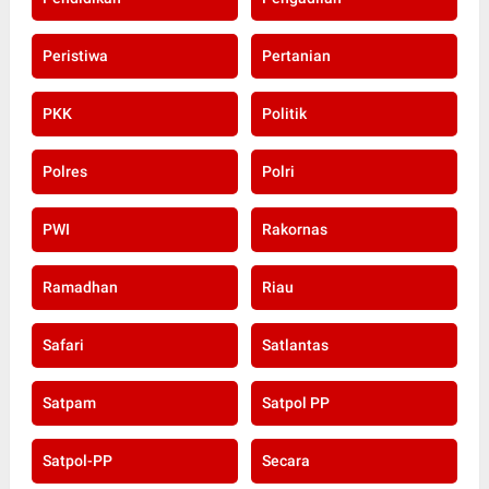
Peristiwa
Pertanian
PKK
Politik
Polres
Polri
PWI
Rakornas
Ramadhan
Riau
Safari
Satlantas
Satpam
Satpol PP
Satpol-PP
Secara