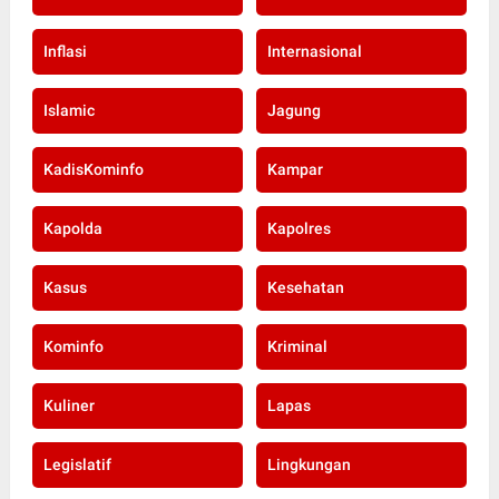
Inflasi
Internasional
Islamic
Jagung
KadisKominfo
Kampar
Kapolda
Kapolres
Kasus
Kesehatan
Kominfo
Kriminal
Kuliner
Lapas
Legislatif
Lingkungan