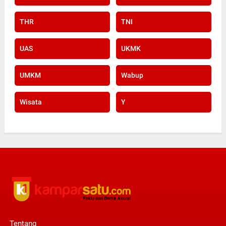
THR
TNI
UAS
UKMK
UMKM
Wabup
Wisata
Y
Tentang