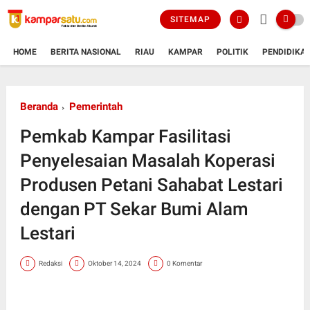
SITEMAP
HOME
BERITA NASIONAL
RIAU
KAMPAR
POLITIK
PENDIDIKA
Beranda
Pemerintah
Pemkab Kampar Fasilitasi
Penyelesaian Masalah Koperasi
Produsen Petani Sahabat Lestari
dengan PT Sekar Bumi Alam
Lestari
Redaksi
Oktober 14, 2024
0 Komentar