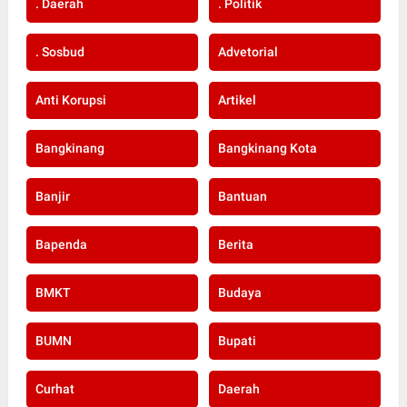
. Daerah
. Politik
. Sosbud
Advetorial
Anti Korupsi
Artikel
Bangkinang
Bangkinang Kota
Banjir
Bantuan
Bapenda
Berita
BMKT
Budaya
BUMN
Bupati
Curhat
Daerah