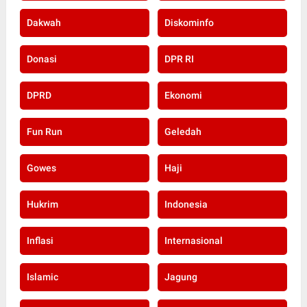
Dakwah
Diskominfo
Donasi
DPR RI
DPRD
Ekonomi
Fun Run
Geledah
Gowes
Haji
Hukrim
Indonesia
Inflasi
Internasional
Islamic
Jagung