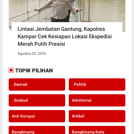
Lintasi Jembatan Gantung, Kapolres
Kampar Cek Kesiapan Lokasi Ekspedisi
Merah Putih Presisi
Agustus 03, 2026
TOPIK PILIHAN
. Daerah
. Politik
. Sosbud
Advetorial
Anti Korupsi
Artikel
Bangkinang
Bangkinang Kota