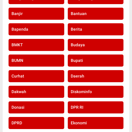
Banjir
Bantuan
Bapenda
Berita
BMKT
Budaya
BUMN
Bupati
Curhat
Daerah
Dakwah
Diskominfo
Donasi
DPR RI
DPRD
Ekonomi