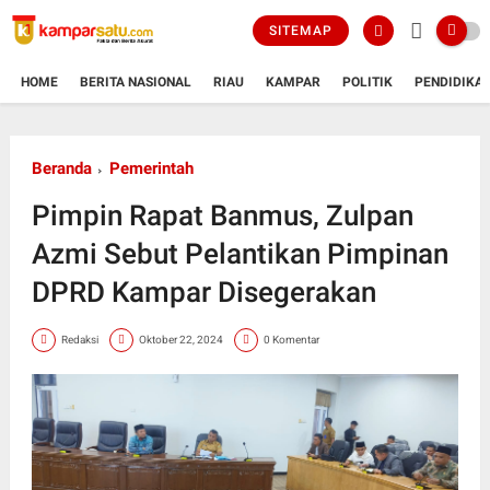
SITEMAP
HOME
BERITA NASIONAL
RIAU
KAMPAR
POLITIK
PENDIDIKA
Beranda
Pemerintah
Pimpin Rapat Banmus, Zulpan
Azmi Sebut Pelantikan Pimpinan
DPRD Kampar Disegerakan
Redaksi
Oktober 22, 2024
0 Komentar