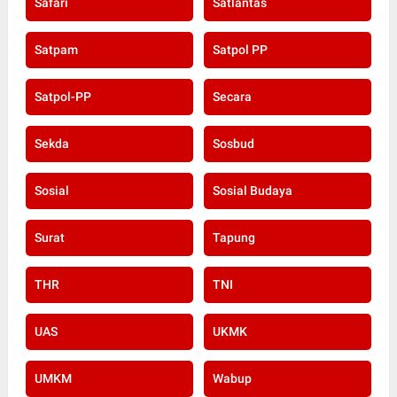
Safari
Satlantas
Satpam
Satpol PP
Satpol-PP
Secara
Sekda
Sosbud
Sosial
Sosial Budaya
Surat
Tapung
THR
TNI
UAS
UKMK
UMKM
Wabup