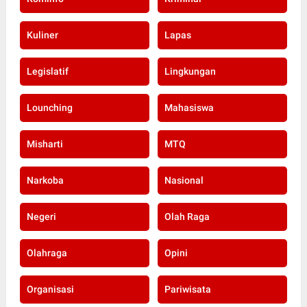
Kuliner
Lapas
Legislatif
Lingkungan
Lounching
Mahasiswa
Misharti
MTQ
Narkoba
Nasional
Negeri
Olah Raga
Olahraga
Opini
Organisasi
Pariwisata