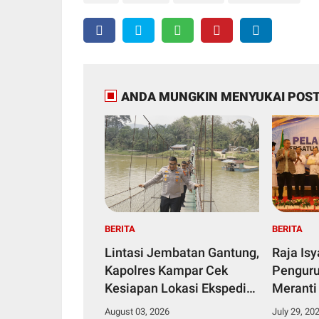
ANDA MUNGKIN MENYUKAI POST
BERITA
BERITA
Lintasi Jembatan Gantung,
Raja Is
Kapolres Kampar Cek
Penguru
Kesiapan Lokasi Ekspedisi
Meranti
Merah Putih Presisi
2029
August 03, 2026
July 29, 20