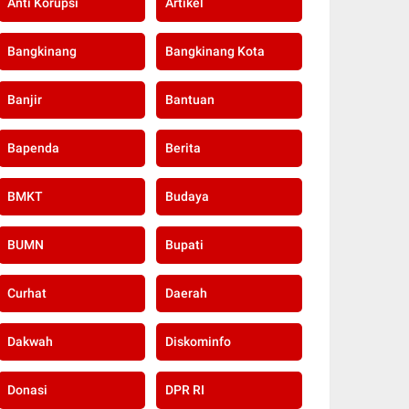
Anti Korupsi
Artikel
Bangkinang
Bangkinang Kota
Banjir
Bantuan
Bapenda
Berita
BMKT
Budaya
BUMN
Bupati
Curhat
Daerah
Dakwah
Diskominfo
Donasi
DPR RI