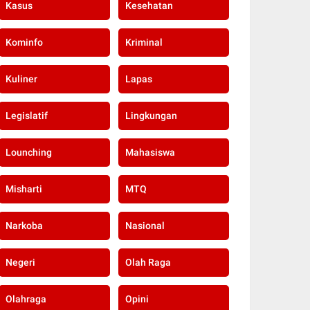
Kasus
Kesehatan
Kominfo
Kriminal
Kuliner
Lapas
Legislatif
Lingkungan
Lounching
Mahasiswa
Misharti
MTQ
Narkoba
Nasional
Negeri
Olah Raga
Olahraga
Opini