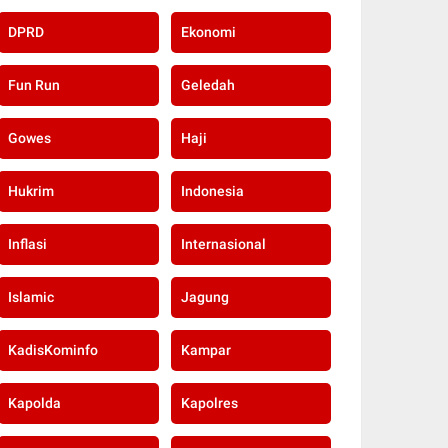
DPRD
Ekonomi
Fun Run
Geledah
Gowes
Haji
Hukrim
Indonesia
Inflasi
Internasional
Islamic
Jagung
KadisKominfo
Kampar
Kapolda
Kapolres