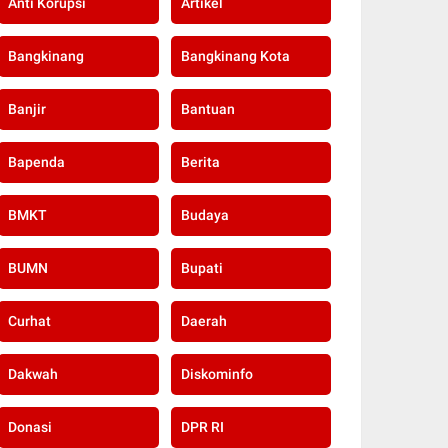
Anti Korupsi
Artikel
Bangkinang
Bangkinang Kota
Banjir
Bantuan
Bapenda
Berita
BMKT
Budaya
BUMN
Bupati
Curhat
Daerah
Dakwah
Diskominfo
Donasi
DPR RI