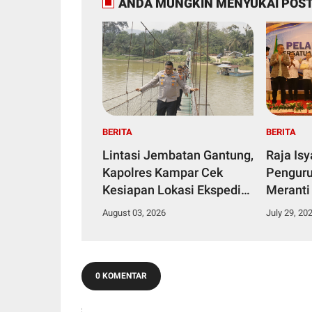
ANDA MUNGKIN MENYUKAI POST
BERITA
BERITA
Lintasi Jembatan Gantung,
Raja Is
Kapolres Kampar Cek
Penguru
Kesiapan Lokasi Ekspedisi
Meranti
Merah Putih Presisi
2029
August 03, 2026
July 29, 20
0 KOMENTAR