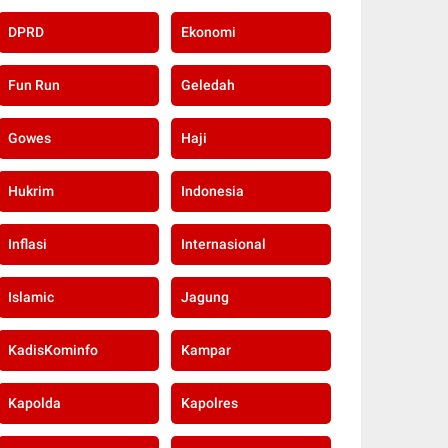
DPRD
Ekonomi
Fun Run
Geledah
Gowes
Haji
Hukrim
Indonesia
Inflasi
Internasional
Islamic
Jagung
KadisKominfo
Kampar
Kapolda
Kapolres