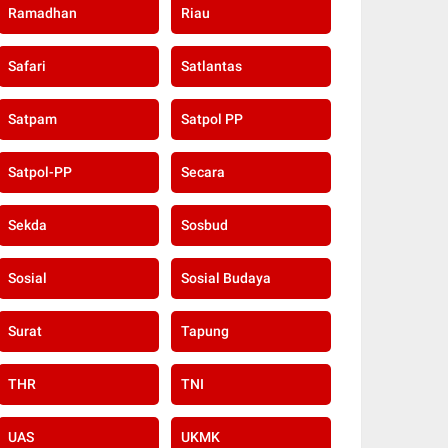
Ramadhan
Riau
Safari
Satlantas
Satpam
Satpol PP
Satpol-PP
Secara
Sekda
Sosbud
Sosial
Sosial Budaya
Surat
Tapung
THR
TNI
UAS
UKMK