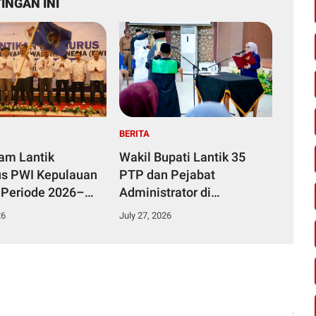
INGAN INI
BERITA
yam Lantik
Wakil Bupati Lantik 35
s PWI Kepulauan
PTP dan Pejabat
 Periode 2026–
Administrator di
Lingkungan Pemkab
26
July 27, 2026
Kampar