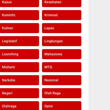
Kasus
Kesehatan
Kominfo
Kriminal
Kuliner
Lapas
Legislatif
Lingkungan
Lounching
Mahasiswa
Misharti
MTQ
Narkoba
Nasional
Negeri
Olah Raga
Olahraga
Opini