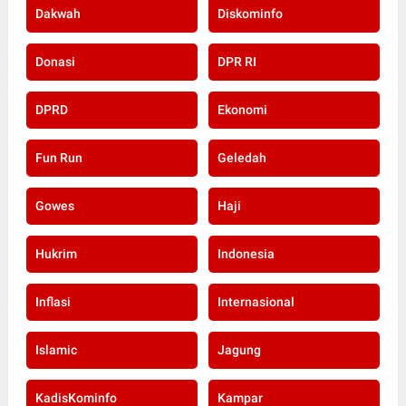
Dakwah
Diskominfo
Donasi
DPR RI
DPRD
Ekonomi
Fun Run
Geledah
Gowes
Haji
Hukrim
Indonesia
Inflasi
Internasional
Islamic
Jagung
KadisKominfo
Kampar