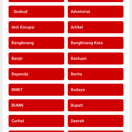
. Sosbud
Advetorial
Anti Korupsi
Artikel
Bangkinang
Bangkinang Kota
Banjir
Bantuan
Bapenda
Berita
BMKT
Budaya
BUMN
Bupati
Curhat
Daerah