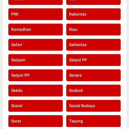
PWI
Rakornas
Ramadhan
Riau
Safari
Satlantas
Satpam
Satpol PP
Satpol-PP
Secara
Sekda
Sosbud
Sosial
Sosial Budaya
Surat
Tapung