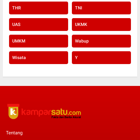
THR
TNI
UAS
UKMK
UMKM
Wabup
Wisata
Y
Tentang