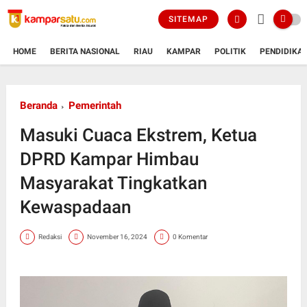
SITEMAP
HOME
BERITA NASIONAL
RIAU
KAMPAR
POLITIK
PENDIDIKA
Beranda
Pemerintah
Masuki Cuaca Ekstrem, Ketua
DPRD Kampar Himbau
Masyarakat Tingkatkan
Kewaspadaan
Redaksi
November 16, 2024
0 Komentar