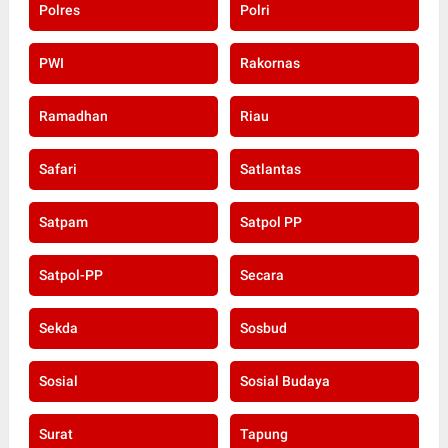
Polres
Polri
PWI
Rakornas
Ramadhan
Riau
Safari
Satlantas
Satpam
Satpol PP
Satpol-PP
Secara
Sekda
Sosbud
Sosial
Sosial Budaya
Surat
Tapung