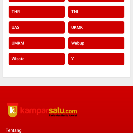
THR
TNI
UAS
UKMK
UMKM
Wabup
Wisata
Y
Tentang