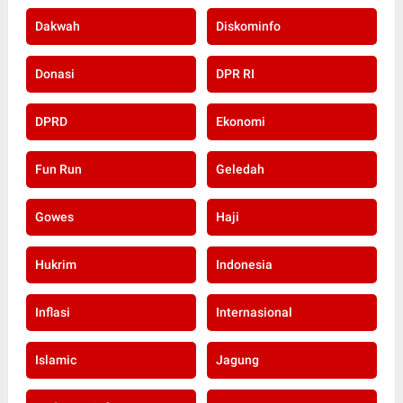
Dakwah
Diskominfo
Donasi
DPR RI
DPRD
Ekonomi
Fun Run
Geledah
Gowes
Haji
Hukrim
Indonesia
Inflasi
Internasional
Islamic
Jagung