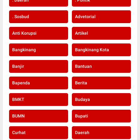
. Sosbud
Advetorial
Anti Korupsi
Artikel
Bangkinang
Bangkinang Kota
Banjir
Bantuan
Bapenda
Berita
BMKT
Budaya
BUMN
Bupati
Curhat
Daerah