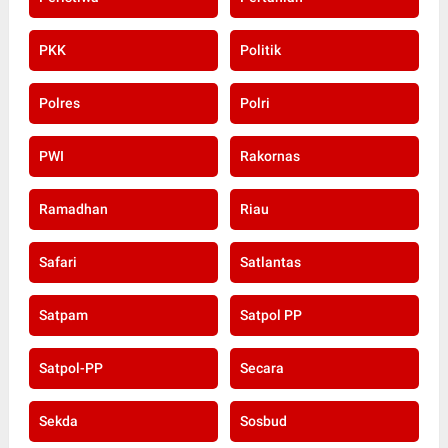
PKK
Politik
Polres
Polri
PWI
Rakornas
Ramadhan
Riau
Safari
Satlantas
Satpam
Satpol PP
Satpol-PP
Secara
Sekda
Sosbud