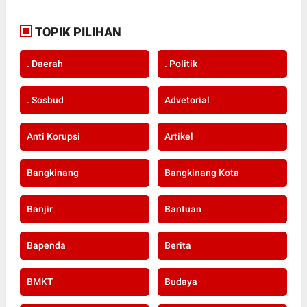
TOPIK PILIHAN
. Daerah
. Politik
. Sosbud
Advetorial
Anti Korupsi
Artikel
Bangkinang
Bangkinang Kota
Banjir
Bantuan
Bapenda
Berita
BMKT
Budaya