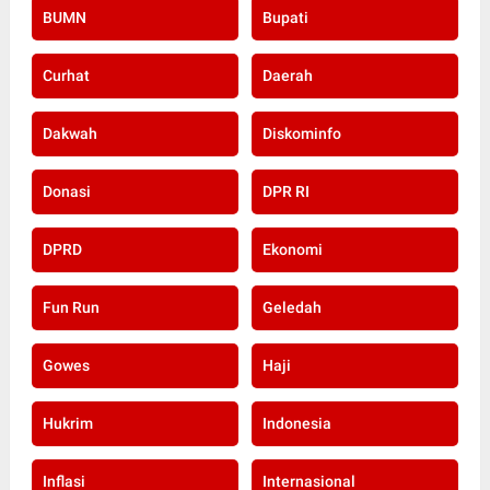
BUMN
Bupati
Curhat
Daerah
Dakwah
Diskominfo
Donasi
DPR RI
DPRD
Ekonomi
Fun Run
Geledah
Gowes
Haji
Hukrim
Indonesia
Inflasi
Internasional