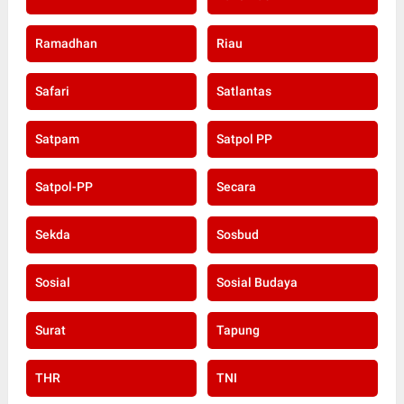
Ramadhan
Riau
Safari
Satlantas
Satpam
Satpol PP
Satpol-PP
Secara
Sekda
Sosbud
Sosial
Sosial Budaya
Surat
Tapung
THR
TNI