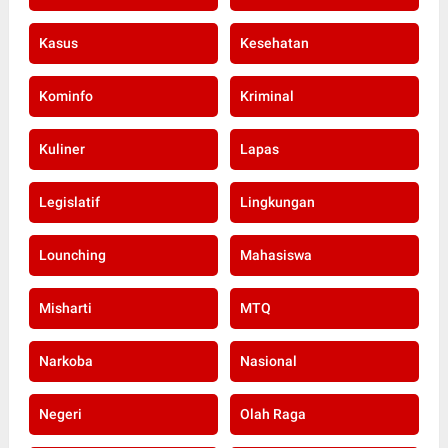
Kasus
Kesehatan
Kominfo
Kriminal
Kuliner
Lapas
Legislatif
Lingkungan
Lounching
Mahasiswa
Misharti
MTQ
Narkoba
Nasional
Negeri
Olah Raga