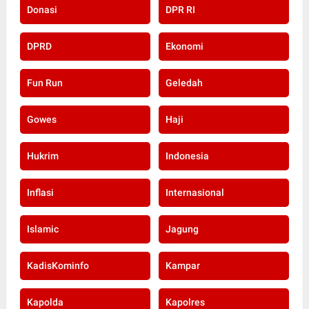
Donasi
DPR RI
DPRD
Ekonomi
Fun Run
Geledah
Gowes
Haji
Hukrim
Indonesia
Inflasi
Internasional
Islamic
Jagung
KadisKominfo
Kampar
Kapolda
Kapolres