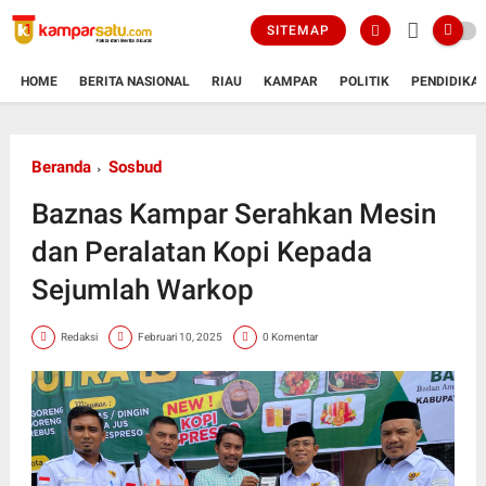
SITEMAP
HOME
BERITA NASIONAL
RIAU
KAMPAR
POLITIK
PENDIDIKA
Beranda
Sosbud
Baznas Kampar Serahkan Mesin
dan Peralatan Kopi Kepada
Sejumlah Warkop
Redaksi
Februari 10, 2025
0 Komentar