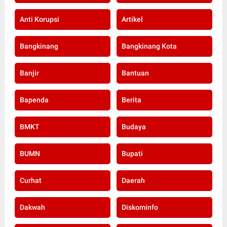
Anti Korupsi
Artikel
Bangkinang
Bangkinang Kota
Banjir
Bantuan
Bapenda
Berita
BMKT
Budaya
BUMN
Bupati
Curhat
Daerah
Dakwah
Diskominfo