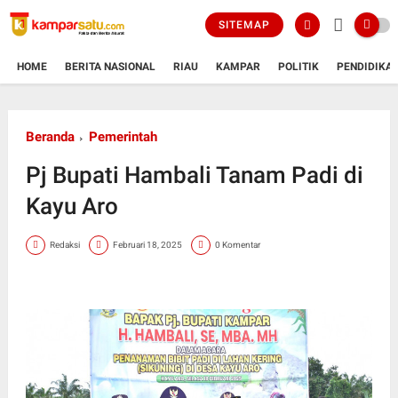
SITEMAP
HOME
BERITA NASIONAL
RIAU
KAMPAR
POLITIK
PENDIDIKA
Beranda
Pemerintah
Pj Bupati Hambali Tanam Padi di
Kayu Aro
Redaksi
Februari 18, 2025
0 Komentar