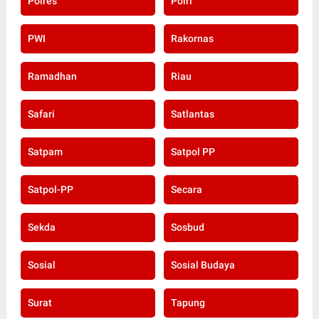
Polres
Polri
PWI
Rakornas
Ramadhan
Riau
Safari
Satlantas
Satpam
Satpol PP
Satpol-PP
Secara
Sekda
Sosbud
Sosial
Sosial Budaya
Surat
Tapung