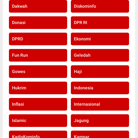
Dakwah
Diskominfo
Donasi
DPR RI
DPRD
Ekonomi
Fun Run
Geledah
Gowes
Haji
Hukrim
Indonesia
Inflasi
Internasional
Islamic
Jagung
KadisKominfo
Kampar