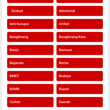
. Sosbud
Advetorial
Anti Korupsi
Artikel
Bangkinang
Bangkinang Kota
Banjir
Bantuan
Bapenda
Berita
BMKT
Budaya
BUMN
Bupati
Curhat
Daerah