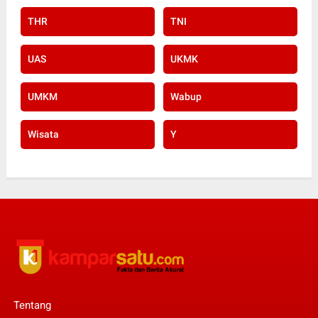
THR
TNI
UAS
UKMK
UMKM
Wabup
Wisata
Y
Tentang