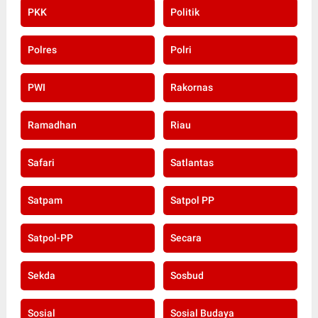
PKK
Politik
Polres
Polri
PWI
Rakornas
Ramadhan
Riau
Safari
Satlantas
Satpam
Satpol PP
Satpol-PP
Secara
Sekda
Sosbud
Sosial
Sosial Budaya