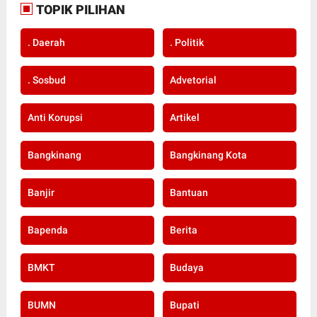
TOPIK PILIHAN
. Daerah
. Politik
. Sosbud
Advetorial
Anti Korupsi
Artikel
Bangkinang
Bangkinang Kota
Banjir
Bantuan
Bapenda
Berita
BMKT
Budaya
BUMN
Bupati