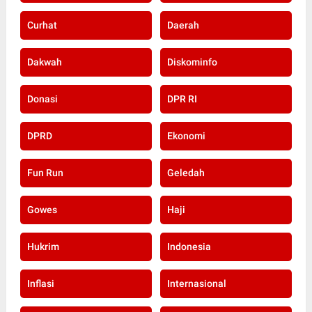
Curhat
Daerah
Dakwah
Diskominfo
Donasi
DPR RI
DPRD
Ekonomi
Fun Run
Geledah
Gowes
Haji
Hukrim
Indonesia
Inflasi
Internasional