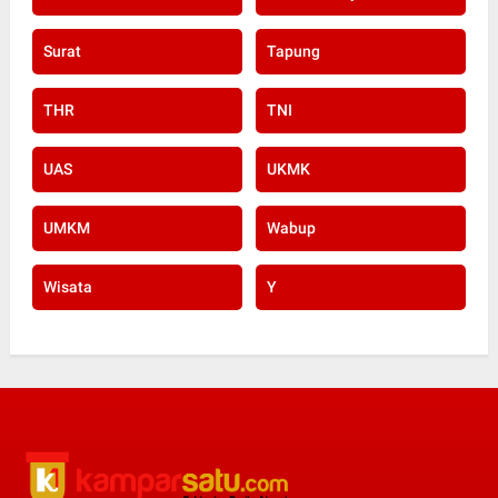
Surat
Tapung
THR
TNI
UAS
UKMK
UMKM
Wabup
Wisata
Y