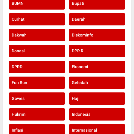
BUMN
Bupati
Curhat
Daerah
Dakwah
Diskominfo
Donasi
DPR RI
DPRD
Ekonomi
Fun Run
Geledah
Gowes
Haji
Hukrim
Indonesia
Inflasi
Internasional