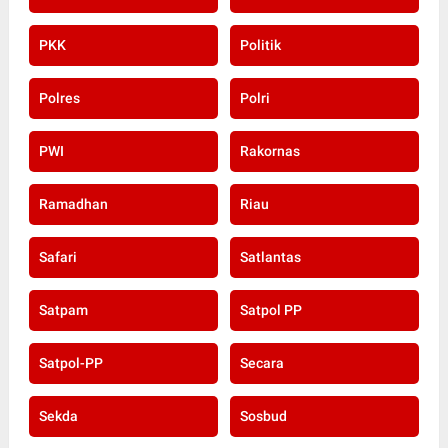
PKK
Politik
Polres
Polri
PWI
Rakornas
Ramadhan
Riau
Safari
Satlantas
Satpam
Satpol PP
Satpol-PP
Secara
Sekda
Sosbud