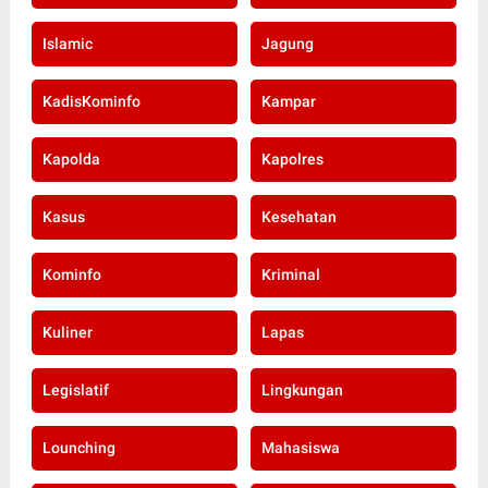
Islamic
Jagung
KadisKominfo
Kampar
Kapolda
Kapolres
Kasus
Kesehatan
Kominfo
Kriminal
Kuliner
Lapas
Legislatif
Lingkungan
Lounching
Mahasiswa