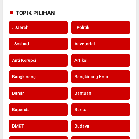
TOPIK PILIHAN
. Daerah
. Politik
. Sosbud
Advetorial
Anti Korupsi
Artikel
Bangkinang
Bangkinang Kota
Banjir
Bantuan
Bapenda
Berita
BMKT
Budaya