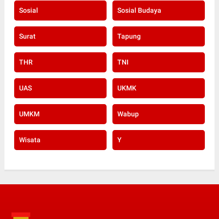
Sosial
Sosial Budaya
Surat
Tapung
THR
TNI
UAS
UKMK
UMKM
Wabup
Wisata
Y