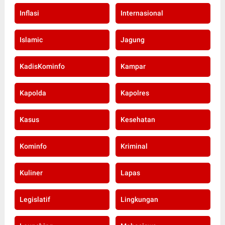
Inflasi
Internasional
Islamic
Jagung
KadisKominfo
Kampar
Kapolda
Kapolres
Kasus
Kesehatan
Kominfo
Kriminal
Kuliner
Lapas
Legislatif
Lingkungan