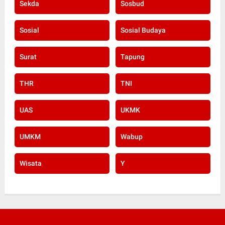
Sekda
Sosbud
Sosial
Sosial Budaya
Surat
Tapung
THR
TNI
UAS
UKMK
UMKM
Wabup
Wisata
Y