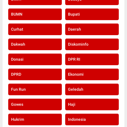
BUMN
Bupati
Curhat
Daerah
Dakwah
Diskominfo
Donasi
DPR RI
DPRD
Ekonomi
Fun Run
Geledah
Gowes
Haji
Hukrim
Indonesia