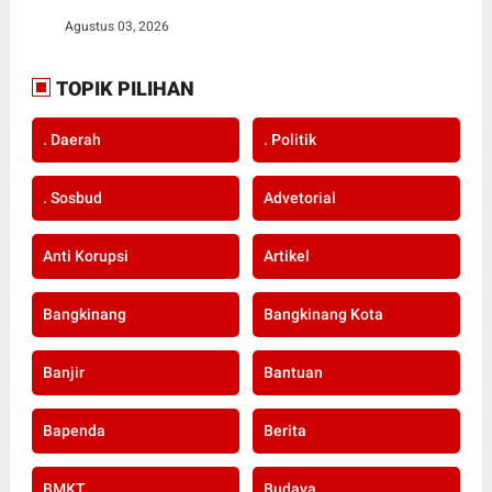
Agustus 03, 2026
TOPIK PILIHAN
. Daerah
. Politik
. Sosbud
Advetorial
Anti Korupsi
Artikel
Bangkinang
Bangkinang Kota
Banjir
Bantuan
Bapenda
Berita
BMKT
Budaya