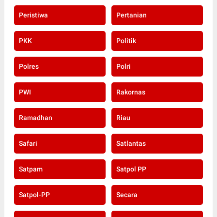
Peristiwa
Pertanian
PKK
Politik
Polres
Polri
PWI
Rakornas
Ramadhan
Riau
Safari
Satlantas
Satpam
Satpol PP
Satpol-PP
Secara