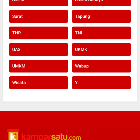
Surat
Tapung
THR
TNI
UAS
UKMK
UMKM
Wabup
Wisata
Y