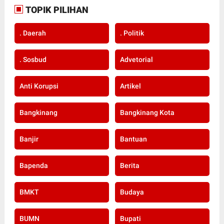
TOPIK PILIHAN
. Daerah
. Politik
. Sosbud
Advetorial
Anti Korupsi
Artikel
Bangkinang
Bangkinang Kota
Banjir
Bantuan
Bapenda
Berita
BMKT
Budaya
BUMN
Bupati