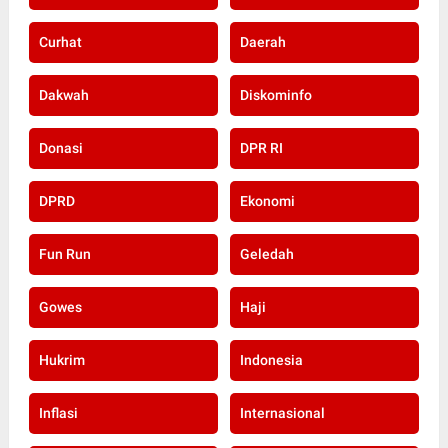
Curhat
Daerah
Dakwah
Diskominfo
Donasi
DPR RI
DPRD
Ekonomi
Fun Run
Geledah
Gowes
Haji
Hukrim
Indonesia
Inflasi
Internasional