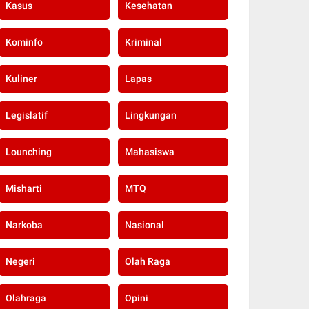
Kasus
Kesehatan
Kominfo
Kriminal
Kuliner
Lapas
Legislatif
Lingkungan
Lounching
Mahasiswa
Misharti
MTQ
Narkoba
Nasional
Negeri
Olah Raga
Olahraga
Opini