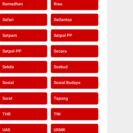
Ramadhan
Riau
Safari
Satlantas
Satpam
Satpol PP
Satpol-PP
Secara
Sekda
Sosbud
Sosial
Sosial Budaya
Surat
Tapung
THR
TNI
UAS
UKMK