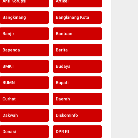
Anti Korupsi
Artikel
Bangkinang
Bangkinang Kota
Banjir
Bantuan
Bapenda
Berita
BMKT
Budaya
BUMN
Bupati
Curhat
Daerah
Dakwah
Diskominfo
Donasi
DPR RI