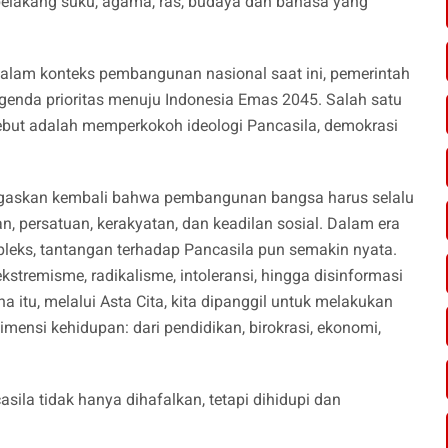
r belakang suku, agama, ras, budaya dan bahasa yang
dalam konteks pembangunan nasional saat ini, pemerintah
genda prioritas menuju Indonesia Emas 2045. Salah satu
ebut adalah memperkokoh ideologi Pancasila, demokrasi
egaskan kembali bahwa pembangunan bangsa harus selalu
n, persatuan, kerakyatan, dan keadilan sosial. Dalam era
pleks, tantangan terhadap Pancasila pun semakin nyata.
remisme, radikalisme, intoleransi, hingga disinformasi
 itu, melalui Asta Cita, kita dipanggil untuk melakukan
 dimensi kehidupan: dari pendidikan, birokrasi, ekonomi,
la tidak hanya dihafalkan, tetapi dihidupi dan