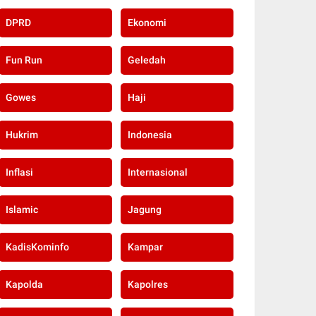
DPRD
Ekonomi
Fun Run
Geledah
Gowes
Haji
Hukrim
Indonesia
Inflasi
Internasional
Islamic
Jagung
KadisKominfo
Kampar
Kapolda
Kapolres