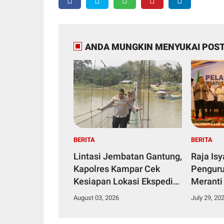
ANDA MUNGKIN MENYUKAI POST
BERITA
BERITA
Lintasi Jembatan Gantung,
Raja Is
Kapolres Kampar Cek
Penguru
Kesiapan Lokasi Ekspedisi
Meranti
Merah Putih Presisi
2029
August 03, 2026
July 29, 20