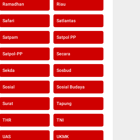
Ramadhan
Riau
Safari
Satlantas
Satpam
Satpol PP
Satpol-PP
Secara
Sekda
Sosbud
Sosial
Sosial Budaya
Surat
Tapung
THR
TNI
UAS
UKMK