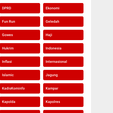
DPRD
Ekonomi
Fun Run
Geledah
Gowes
Haji
Hukrim
Indonesia
Inflasi
Internasional
Islamic
Jagung
KadisKominfo
Kampar
Kapolda
Kapolres