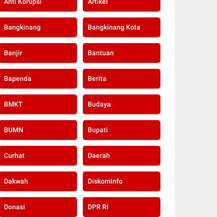
Anti Korupsi
Artikel
Bangkinang
Bangkinang Kota
Banjir
Bantuan
Bapenda
Berita
BMKT
Budaya
BUMN
Bupati
Curhat
Daerah
Dakwah
Diskominfo
Donasi
DPR RI