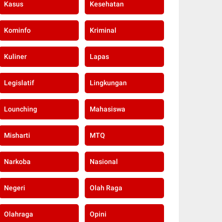
Kasus
Kesehatan
Kominfo
Kriminal
Kuliner
Lapas
Legislatif
Lingkungan
Lounching
Mahasiswa
Misharti
MTQ
Narkoba
Nasional
Negeri
Olah Raga
Olahraga
Opini