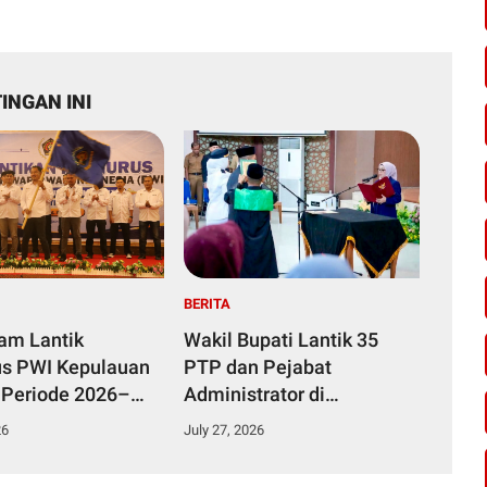
INGAN INI
BERITA
yam Lantik
Wakil Bupati Lantik 35
s PWI Kepulauan
PTP dan Pejabat
 Periode 2026–
Administrator di
Lingkungan Pemkab
26
July 27, 2026
Kampar