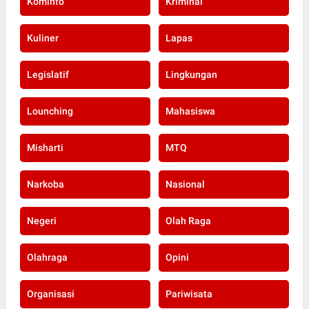
Kominfo
Kriminal
Kuliner
Lapas
Legislatif
Lingkungan
Lounching
Mahasiswa
Misharti
MTQ
Narkoba
Nasional
Negeri
Olah Raga
Olahraga
Opini
Organisasi
Pariwisata