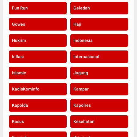
Fun Run
Geledah
Gowes
Haji
Hukrim
Indonesia
Inflasi
Internasional
Islamic
Jagung
KadisKominfo
Kampar
Kapolda
Kapolres
Kasus
Kesehatan