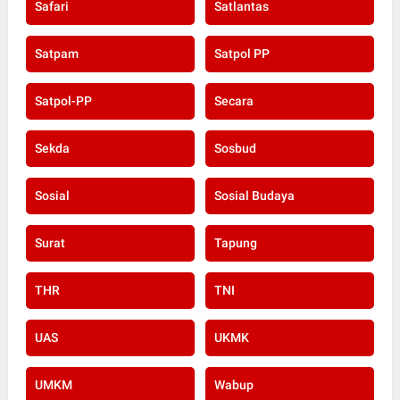
Safari
Satlantas
Satpam
Satpol PP
Satpol-PP
Secara
Sekda
Sosbud
Sosial
Sosial Budaya
Surat
Tapung
THR
TNI
UAS
UKMK
UMKM
Wabup