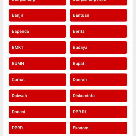
Banjir
Bantuan
Bapenda
Berita
BMKT
Budaya
BUMN
Bupati
Curhat
Daerah
Dakwah
Diskominfo
Donasi
DPR RI
DPRD
Ekonomi